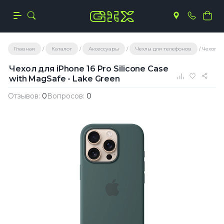
Главная
Каталог
Аксессуары
Чехлы для телефонов
Чехол дл
Чехол для iPhone 16 Pro Silicone Case
with MagSafe - Lake Green
Отзывов:
0
Вопросов:
0