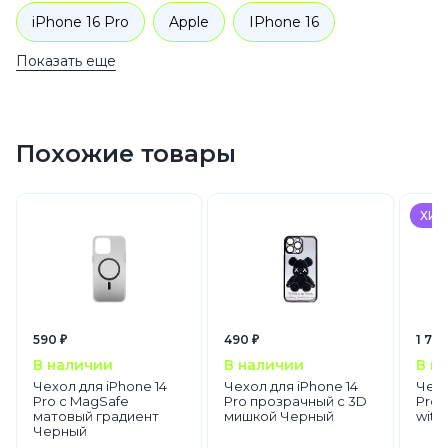
iPhone 16 Pro
Apple
IPhone 16
Показать еще
iPhone 16
iPhone 16 Pro
Аксессуары
Чехлы для телефонов
Похожие товары
ХИТ
590 ₽
490 ₽
1 790
В наличии
В наличии
В н
Чехол для iPhone 14
Чехол для iPhone 14
Чехо
Pro с MagSafe
Pro прозрачный с 3D
Pro 
матовый градиент
мишкой Черный
with
Черный