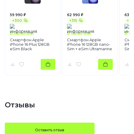
59 990 ₽
62 990 ₽
63 3
+300
+315
+31
В наличии
В наличии
В н
Смартфон Apple
Смартфон Apple
Сма
iPhone 16 Plus 128GB
iPhone 16 128GB nano-
iPho
eSim Black
Sim + eSim Ultramarine
Sim 
Отзывы
Оставить отзыв