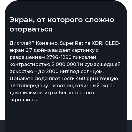
Эффектный дизайн
Экран, от которого сложно
оторваться
Цвета, которые хочется носить с гордостью!
iPhone 16 Plus получил свежую палитру –
Дисплей? Конечно, Super Retina XDR! OLED-
классические черный и белый сочетаются с
экран 6,7 дюйма выдает картинку с
дерзкими розовым, бирюзовым и
разрешением 2796×1290 пикселей,
ультрамарином. Камеры теперь размещены
контрастностью 2 000 000:1 и сумасшедшей
вертикально, что не только стильно, но и
яркостью – до 2000 нит под солнцем.
практично – снимайте объемное видео и
Добавьте сюда плотность 460 ppi и точную
фото для Apple Vision Pro и удивляйте всех
цветопередачу – и вот он, отличный экран
детализацией
для фильмов, игр и бесконечного
скроллинга