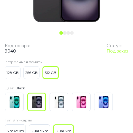
Код товара:
Статус:
9040
Под заказ
Встроенная память
128 GB
256 GB
512 GB
Цвет:
Black
Тип Sim-карты
Sim+eSim
Dual eSim
Dual Sim