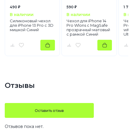
490 ₽
590 ₽
1 790
В наличии
В наличии
В н
Силиконовый чехол
Чехол для iPhone 14
Чехо
для iPhone 13 Pro с 3D
Pro Wlons с MagSafe
Pro 
мишкой Синий
прозрачный матовый
with
с рамкой Синий
Ultr
Отзывы
Оставить отзыв
Отзывов пока нет.