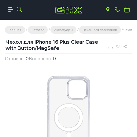
Главная
Каталог
Аксессуары
Чехлы для телефонов
Чехол дл
Чехол для iPhone 16 Plus Clear Case
with Button/MagSafe
Отзывов:
0
Вопросов:
0