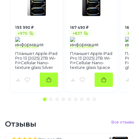
193 990 ₽
167 490 ₽
163 99
+970
+837
+820
В наличии
В наличии
В нал
Планшет Apple iPad
Планшет Apple iPad
Планше
Pro 13 (2025) 2TB Wi-
Pro 13 (2025) 2TB Wi-
Pro 11 
Fi+Cellular Nano-
Fi+Cellular Nano-
Fi+Cel
texture glass Silver
texture glass Space
glass 
Black
Отзывы
Все отзывы