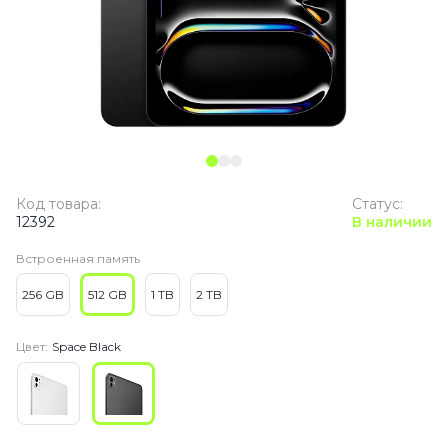
Код товара:
Статус:
12392
В наличии
Встроенная память
256 GB
512 GB
1 TB
2 TB
Цвет:
Space Black