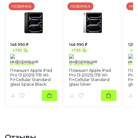
НОВИНКА
НОВИНКА
НОВ
146 990 ₽
146 990 ₽
125 9
+735
+735
+63
В наличии
В наличии
В н
Планшет Apple iPad
Планшет Apple iPad
План
Pro 13 (2025) 1TB Wi-
Pro 13 (2025) 1TB Wi-
Pro 1
Fi+Cellular Standard
Fi+Cellular Standard
Fi+C
glass Space Black
glass Silver
glas
Отзывы