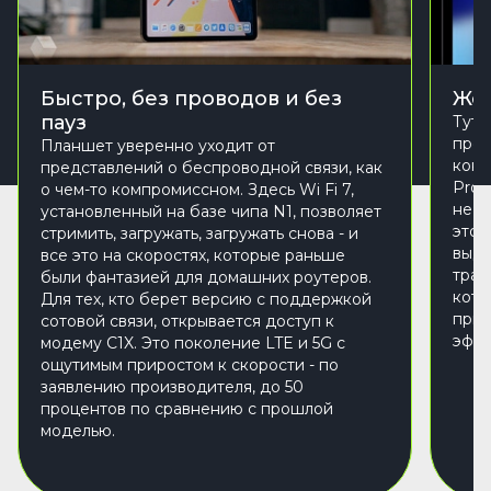
Быстро, без проводов и без
Жел
пауз
Тут 
про 
Планшет уверенно уходит от
конт
представлений о беспроводной связи, как
ProR
о чем-то компромиссном. Здесь Wi Fi 7,
не п
установленный на базе чипа N1, позволяет
это 
стримить, загружать, загружать снова - и
выда
все это на скоростях, которые раньше
трас
были фантазией для домашних роутеров.
кото
Для тех, кто берет версию с поддержкой
при 
сотовой связи, открывается доступ к
эффе
модему C1X. Это поколение LTE и 5G с
ощутимым приростом к скорости - по
заявлению производителя, до 50
процентов по сравнению с прошлой
моделью.