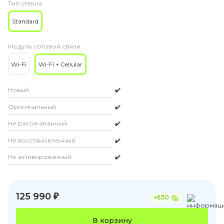
Тип стекла
Standard
Модуль сотовой связи
Wi-Fi
Wi-Fi + Cellular
Новый
✔️
Оригинальный
✔️
Не распечатанный
✔️
Не восстановленный
✔️
Не активированный
✔️
125 990 ₽
+630
В корзину