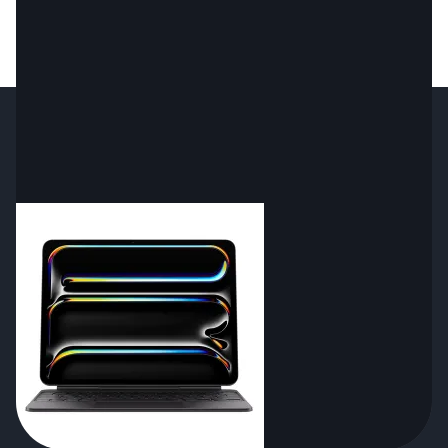
при таких размерах. Новый iPad Pro 2024
года с 13-дюймовым OLED-дисплеем – это
гаджет, который ломает привычные
представления о планшетах
Показать еще