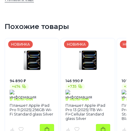
2024
2024
1 TB
1 TB
1 TB
1 TB
M4
Серебристый
Nano-texture
Похожие товары
Wi-Fi
Планшеты
Apple
iPad Pro
НОВИНКА
НОВИНКА
НОВ
94 890 ₽
146 990 ₽
107 
+474
+735
+53
В наличии
В наличии
В н
Планшет Apple iPad
Планшет Apple iPad
План
Pro 11 (2025) 256GB Wi-
Pro 13 (2025) 1TB Wi-
Pro 1
Fi Standard glass Silver
Fi+Cellular Standard
Stan
glass Silver
Blac