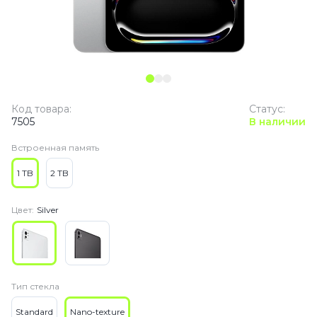
Код товара:
Статус:
7505
В наличии
Встроенная память
1 TB
2 TB
Цвет:
Silver
Тип стекла
Standard
Nano-texture