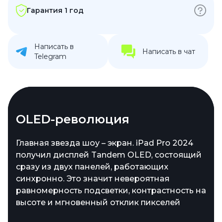
Гарантия 1 год
Написать в
Написать в чат
Telegram
Габариты, мощность,
OLED-революция
профессиональный уровень
Главная звезда шоу – экран. iPad Pro 2024
получил дисплей Tandem OLED, состоящий
Огромный экран, который захватывает
сразу из двух панелей, работающих
взгляд с первой секунды.
синхронно. Это значит невероятная
Производительность, способная справиться
равномерность подсветки, контрастность на
с любыми задачами – от рендеринга видео
высоте и мгновенный отклик пикселей
до тяжеловесных игр. Фантастическая
лёгкость, которая кажется невозможной