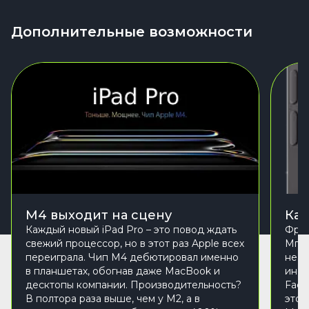
Дополнительные возможности
M4 выходит на сцену
Кам
Каждый новый iPad Pro – это повод ждать
Фрон
свежий процессор, но в этот раз Apple всех
Мпик
переиграла. Чип M4 дебютировал именно
не п
в планшетах, обогнав даже MacBook и
инст
десктопы компании. Производительность?
Face
В полтора раза выше, чем у M2, а в
это 