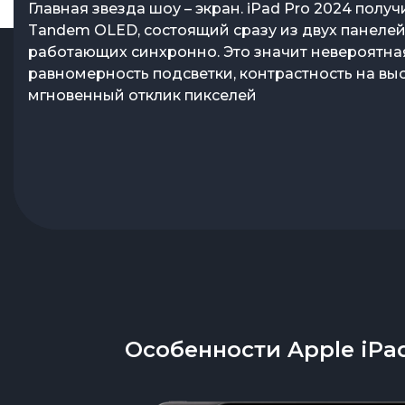
Огромный экран, который захватывает взгляд с
Главная звезда шоу – экран. iPad Pro 2024 полу
секунды. Производительность, способная справ
Tandem OLED, состоящий сразу из двух панелей
любыми задачами – от рендеринга видео до
работающих синхронно. Это значит невероятна
тяжеловесных игр. Фантастическая лёгкость, ко
равномерность подсветки, контрастность на выс
кажется невозможной при таких размерах. Новы
мгновенный отклик пикселей
2024 года с 13-дюймовым OLED-дисплеем – это 
который ломает привычные представления о п
Особенности Apple iPad 