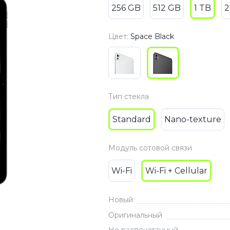
256 GB
512 GB
1 TB
2
3
Series S
Pixel 9
2
Series Z
Pixel 8
Цвет:
Space Black
1
Pixel 7
E
Pixel 6
Тип стекла
Xiaomi
Honor
Standard
Nano-texture
Honor 400
Honor 400
Модуль сотовой связи
Honor Magi
Wi-Fi
Wi-Fi + Cellular
g
Redmi
Аксессу
Новый
Чехлы
Оригинальный
Защитные 