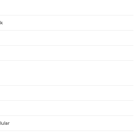
ck
lular