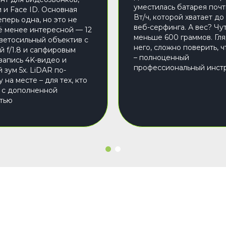
уместилась батарея почт
 и Face ID. Основная
Вт/ч, которой хватает до
еперь одна, но это не
веб-серфинга. А вес? Чу
ё менее интересной — 12
меньше 600 граммов. Гля
светосильный объектив с
него, сложно поверить, ч
й f/1.8 и сапфировым
– полноценный
 запись 4K-видео и
профессиональный инст
 зум 5x. LiDAR по-
на месте – для тех, кто
 с дополненной
тью