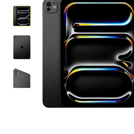
iPhone 1
iPhone 1
iPhone 1
iPhone S
Poco
F Series
M Series
X Series
Nothin