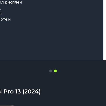
 первой
чил дисплей
иться с
,
я
торая
оте и
й iPad Pro
гаджет,
ланшетах
Pro 13 (2024)