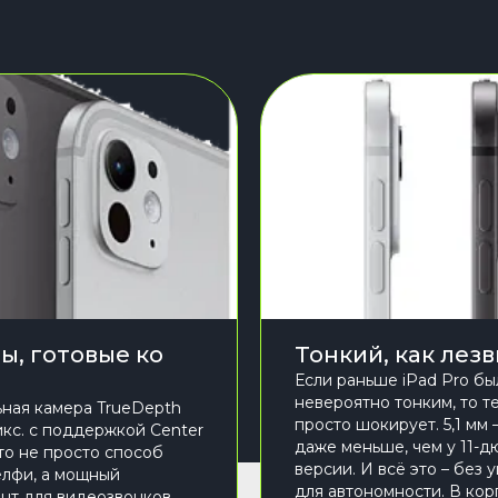
ы, готовые ко
Тонкий, как лез
Если раньше iPad Pro бы
невероятно тонким, то т
ная камера TrueDepth
просто шокирует. 5,1 мм 
икс. с поддержкой Center
даже меньше, чем у 11-
это не просто способ
версии. И всё это – без
елфи, а мощный
для автономности. В кор
нт для видеозвонков,