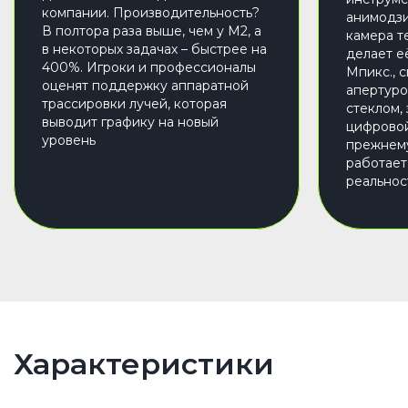
компании. Производительность?
анимодзи
В полтора раза выше, чем у M2, а
камера т
в некоторых задачах – быстрее на
делает е
400%. Игроки и профессионалы
Мпикс., 
оценят поддержку аппаратной
апертуро
трассировки лучей, которая
стеклом,
выводит графику на новый
цифровой
уровень
прежнему 
работает
реальнос
Характеристики