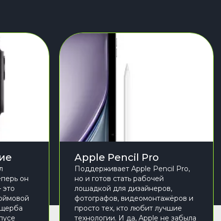
вие
Apple Pencil Pro
л
Поддерживает Apple Pencil Pro,
еперь он
но и готов стать рабочей
– это
лошадкой для дизайнеров,
дюймовой
фотографов, видеомонтажёров и
 ущерба
просто тех, кто любит лучшие
пусе
технологии. И да, Apple не забыла