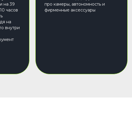
и на 39
про камеры, автономность и
 10 часов
фирменные аксессуары
ть
дя на
то внутри
румент