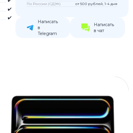
✔️
По России (СДЭК)
от 500 рублей, 1-4 дня
устройства
✔️
ккумуляторы
✔️
Написать
Написать
в
в чат
ьные держатели
Telegram