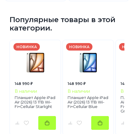
Популярные товары в этой
категории.
НОВИНКА
НОВИНКА
НОВИ
148 990 ₽
148 990 ₽
148 99
В наличии
В наличии
В нал
Планшет Apple iPad
Планшет Apple iPad
Планше
Air (2026) 13 1TB Wi-
Air (2026) 13 1TB Wi-
Air (20
Fi+Cellular Starlight
Fi+Cellular Blue
Fi+Cel
Gray