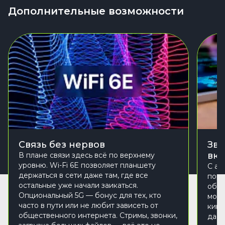
Дополнительные возможности
Связь без нервов
Зву
вк
В плане связи здесь всё по верхнему
уровню. Wi-Fi 6E позволяет планшету
С ау
держаться в сети даже там, где все
поря
остальные уже начали заикаться.
объё
Опциональный 5G — бонус для тех, кто
мощн
часто в пути или не любит зависеть от
кино
общественного интернета. Стримы, звонки,
даёт