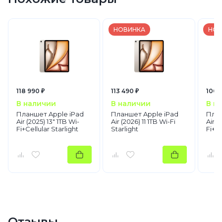
iPad Air
2025
Wi-Fi
Wi-Fi
НОВИНКА
НОВ
AppleФиолетовый
128 GB
128 GB
128 GB
Фиолетовый
Планшеты
118 990 ₽
113 490 ₽
100 
Apple
iPad Air
В наличии
В наличии
В н
Планшет Apple iPad
Планшет Apple iPad
План
Air (2025) 13" 1TB Wi-
Air (2026) 11 1TB Wi-Fi
Air (
Fi+Cellular Starlight
Starlight
Fi+C
Отзывы