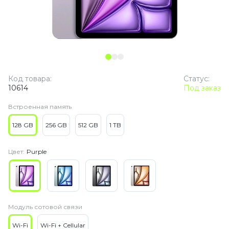
Код товара:
Статус:
10614
Под заказ
Встроенная память
128 GB
256 GB
512 GB
1 TB
Цвет:
Purple
Модуль сотовой связи
Wi-Fi
Wi-Fi + Cellular