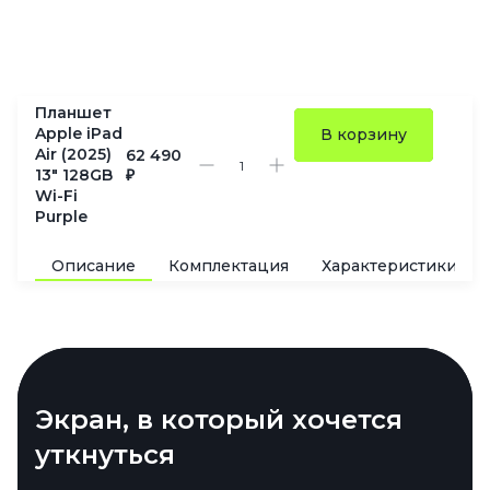
Планшет
Apple iPad
В корзину
Air (2025)
62 490
13" 128GB
₽
Wi-Fi
Purple
Описание
Комплектация
Характеристики
Процессор, который не
Экран, в который хочется
Перо и клавиатура на своём
Фронталка, знающая, где ты
тормозит
уткнуться
месте
Фронтальная камера здесь на 12