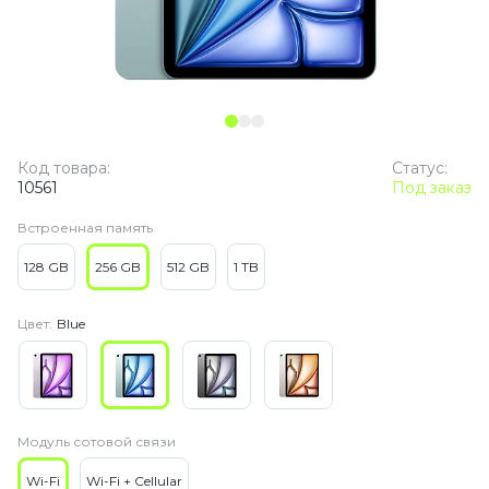
Код товара:
Статус:
10561
Под заказ
Встроенная память
128 GB
256 GB
512 GB
1 TB
Цвет:
Blue
Модуль сотовой связи
Wi-Fi
Wi-Fi + Cellular