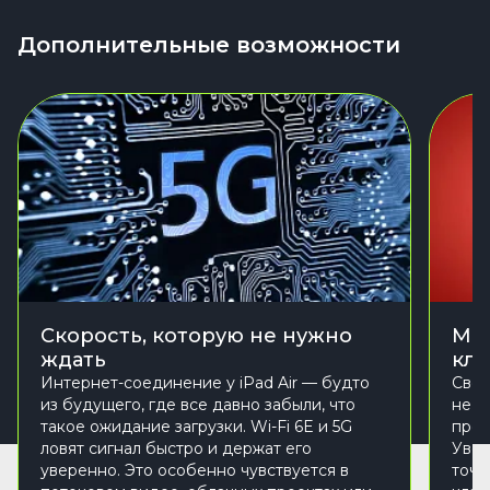
Дополнительные возможности
Скорость, которую не нужно
Mag
ждать
кла
Интернет-соединение у iPad Air — будто
Свеж
из будущего, где все давно забыли, что
не п
такое ожидание загрузки. Wi-Fi 6E и 5G
проц
ловят сигнал быстро и держат его
Увел
уверенно. Это особенно чувствуется в
точн