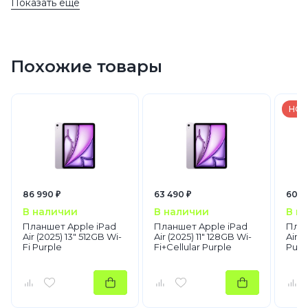
Показать еще
256 GB
256 GB
11
iPad Air 2025 Синий 256 GB
256 GB
2025
Похожие товары
iPad Air
2025
Wi-Fi
Wi-Fi
256 GB
НОВ
AppleСиний
256 GB
Синий
Планшеты
Apple
iPad Air
86 990 ₽
63 490 ₽
60 4
В наличии
В наличии
В н
Планшет Apple iPad
Планшет Apple iPad
План
Air (2025) 13" 512GB Wi-
Air (2025) 11" 128GB Wi-
Air (
Fi Purple
Fi+Cellular Purple
Purp