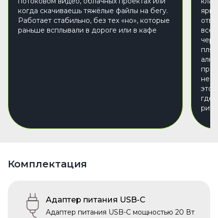
потоковом видео, облачных проектах или
клав
когда скачиваешь тяжёлые файлы на бегу.
ярко
Работает стабильно, без тех «но», которые
отвл
раньше всплывали в дороге или в кафе
всё 
чере
пляс
алюм
прак
не з
это 
где 
ритм
Комплектация
Адаптер питания USB-C
Адаптер питания USB-C мощностью 20 Вт