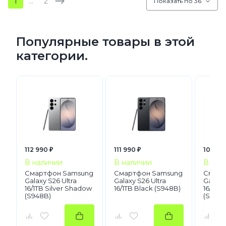
1
…
2
Показать по 36
Популярные товары в этой
категории.
112 990 ₽
111 990 ₽
109 59
В наличии
В наличии
В нал
Смартфон Samsung
Смартфон Samsung
Смарт
Galaxy S26 Ultra
Galaxy S26 Ultra
Galaxy 
16/1TB Silver Shadow
16/1TB Black (S948B)
16/1TB 
(S948B)
(S948B