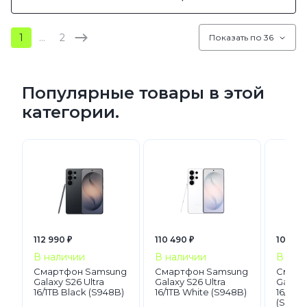
1
…
2
Показать по 36
Популярные товары в этой
категории.
112 990 ₽
110 490 ₽
108 99
В наличии
В наличии
В нал
Смартфон Samsung
Смартфон Samsung
Смарт
Galaxy S26 Ultra
Galaxy S26 Ultra
Galaxy 
16/1TB Black (S948B)
16/1TB White (S948B)
16/1TB 
(S948B