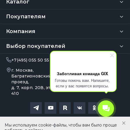
Каталог
Покупателям
Компания
Выбор покупателей
+7(495) 055 50 55
info@gix.ru
г. Москва,
10:00 – 20:00
Заботливая команда GIX
Ежедневно
Багратионовский
Готовы помочь вам. Напишите,
проезд,
если у вас появятся вопросы.
д. 7, корп. 20В, эт. 4, оф.
410
Политика обработки персональных данных
Сайт носит сугубо информационный характер и не является
Мы используем cookie-файлы, чтобы вам было проще
публичной офертой, определяемой Статьей 437 (2) ГК РФ