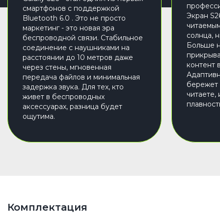
професси
смартфонов с поддержкой
Экран S2
Bluetooth 6.0 . Это не просто
читаемым
маркетинг - это новая эра
солнца, н
беспроводной связи. Стабильное
Больше н
соединение с наушниками на
прикрыва
расстоянии до 10 метров даже
контент 
через стены, мгновенная
Адаптивна
передача файлов и минимальная
бережет 
задержка звука. Для тех, кто
читаете,
живет в беспроводных
плавность
аксессуарах, разница будет
ощутима.
Комплектация