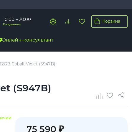
10:00 – 20:00
Корзина
Ежедневно
Онлайн-консультант
Pro Max
2GB Cobalt Violet (S947B)
Pro
Plus
et (S947B)
личии
75 590 ₽