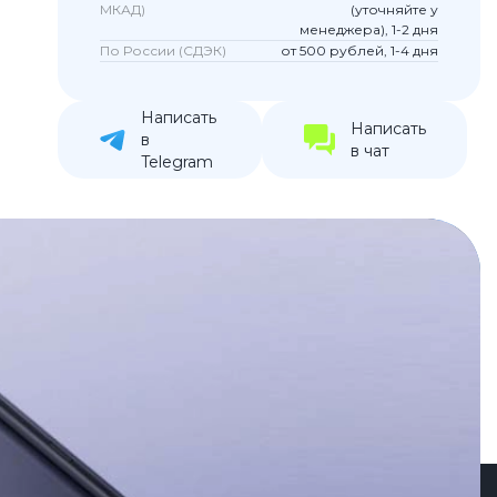
МКАД)
(уточняйте у
устройства
менеджера), 1-2 дня
По России (СДЭК)
от 500 рублей, 1-4 дня
ккумуляторы
Написать
ьные держатели
Написать
в
в чат
Telegram