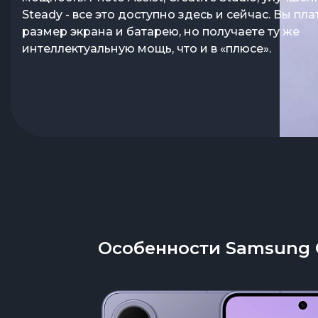
глаза. Это выбор тех, кто много смотрит видео, р
Steady - все это доступно здесь и сейчас. Вы пла
документами или просто хочет видеть контент в
размер экрана и батарею, но получаете ту же
красе, не переплачивая за Ultra
интеллектуальную мощь, что и в «плюсе».
Особенности Samsung G