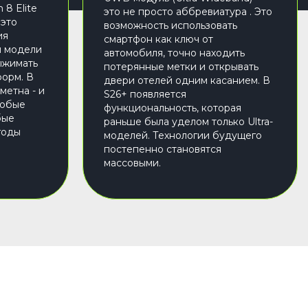
 8 Elite
это не просто аббревиатура . Это
 это
возможность использовать
ия
смартфон как ключ от
й модели
автомобиля, точно находить
ыжимать
потерянные метки и открывать
форм. В
двери отелей одним касанием. В
метна - и
S26+ появляется
любые
функциональность, которая
бые
раньше была уделом только Ultra-
годы
моделей. Технологии будущего
постепенно становятся
массовыми.