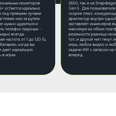
ональных мониторов .
2600, так и на Snapdragon
6+ остается идеально
Gen 5 . Для пользователя
 под прямыми лучами
скорее плюс: конкуренц
а пляже или за рулем.
архитектур внутри одно
е нужно щуриться и
заставляет инженеров в
ть телефон ладонью -
максимум из обеих плат
видно всегда.
реальности разница неза
я частота от 1 до 120 Гц
тот, и другой чип тянут 
батарею, когда вы
игры, любое видео и лю
 и дает идеальную
задачи ИИ с запасом на 
 в играх.
вперед.