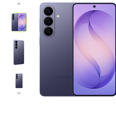
iPhone 1
iPhone 1
iPhone 1
iPhone S
Poco
F Series
M Series
X Series
Nothin