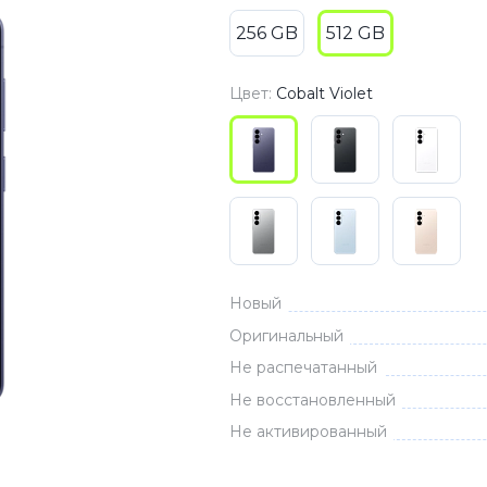
3
Series S
Pixel 9
256 GB
512 GB
2
Series Z
Pixel 8
1
Pixel 7
Цвет:
Cobalt Violet
E
Pixel 6
Xiaomi
Honor
Honor 400
Honor 400
Новый
Honor Magi
Оригинальный
Не распечатанный
Не восстановленный
g
Redmi
Аксессу
Не активированный
Чехлы
Защитные 