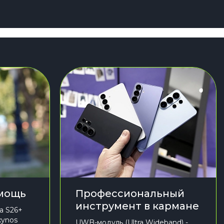
 мощь
Профессиональный
инструмент в кармане
а S26+
xynos
UWB-модуль (Ultra Wideband) -