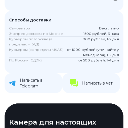
Способы доставки
Самовывоз
Бесплатно
Экспрес-доставка по Москве
1500 рублей, 3 часа
Курьером по Москве (в
1000 рублей, 1-2 дня
пределах МКАД)
Курьером (за пределы МКАД)
от 1000 рублей (уточняйте у
менеджера), 1-2 дня
По России (СДЭК)
от 500 рублей, 1-4 дня
Написать в
Написать в чат
Telegram
Экран, который удивит
Камера для настоящих
Храните всё, что захотите
Автономность и зарядка без