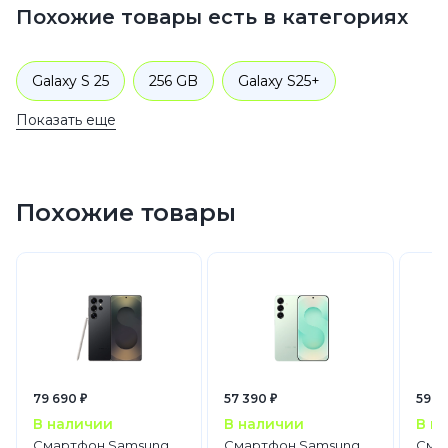
Похожие товары есть в категориях
Galaxy S 25
256 GB
Galaxy S25+
Показать еще
256 GB
Смартфоны
Samsung
Galaxy S
Похожие товары
79 690 ₽
57 390 ₽
59 9
В наличии
В наличии
В н
Смартфон Samsung
Смартфон Samsung
Сма