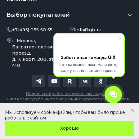
Выбор покупателей
+7(495) 055 50 55
info@gix.ru
г. Москва,
10:00 – 20:00
Ежедневно
Багратионовский
проезд,
Заботливая команда GIX
д. 7, корп. 20В, эт. 4, оф.
Готовы помочь вам. Напишите,
410
если у вас появятся вопросы.
Политика обработки персональных данных
Сайт носит сугубо информационный характер и не является
публичной офертой, определяемой Статьей 437 (2) ГК РФ
Мы используем cookie-файлы, чтобы вам было проще
В корзину
работать с сайтом
Хорошо
Главная
Кабинет
Каталог
Сравнение
Избранное