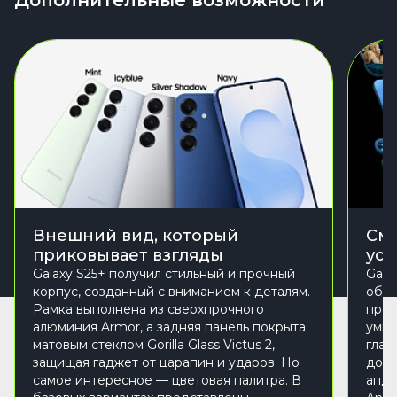
Дополнительные возможности
Внешний вид, который
Сма
приковывает взгляды
уст
Galaxy S25+ получил стильный и прочный
Gala
корпус, созданный с вниманием к деталям.
обно
Рамка выполнена из сверхпрочного
пред
алюминия Armor, а задняя панель покрыта
умны
матовым стеклом Gorilla Glass Victus 2,
глав
защищая гаджет от царапин и ударов. Но
долг
самое интересное — цветовая палитра. В
апде