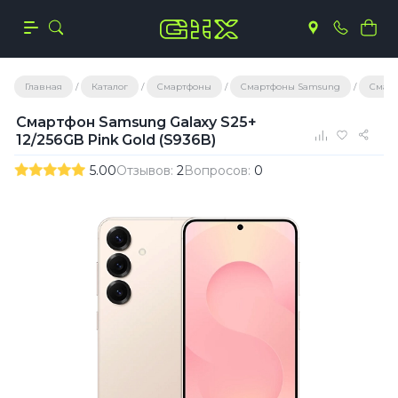
Главная
Каталог
Смартфоны
Смартфоны Samsung
Смарт
Смартфон Samsung Galaxy S25+
12/256GB Pink Gold (S936B)
5.00
Отзывов:
2
Вопросов:
0