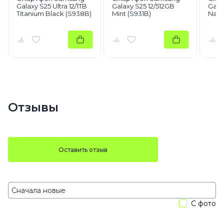
Galaxy S25 Ultra 12/1TB
Galaxy S25 12/512GB
Gala
Titanium Black (S938B)
Mint (S931B)
Navy
Отзывы
Оставить отзыв
С фото