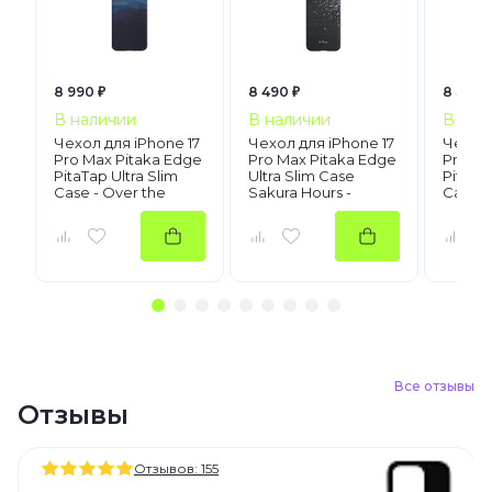
8 990 ₽
8 490 ₽
8 390 
В наличии
В наличии
В нал
Чехол для iPhone 17
Чехол для iPhone 17
Чехол 
Pro Max Pitaka Edge
Pro Max Pitaka Edge
Pro Ma
PitaTap Ultra Slim
Ultra Slim Case
PitaTap
Case - Over the
Sakura Hours -
Case -
Horizon
Midnight Black
Galaxy
Все отзывы
Отзывы
Отзывов: 155