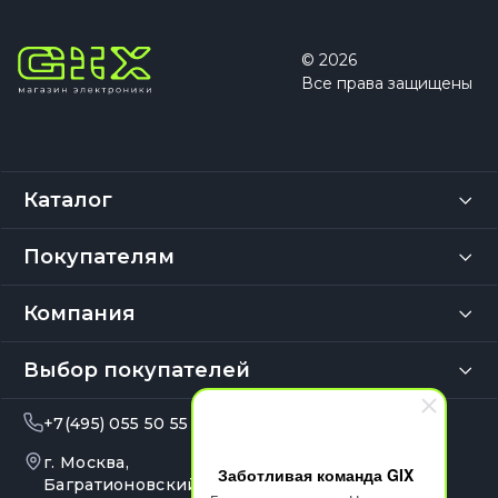
© 2026
Все права защищены
Каталог
Покупателям
Компания
Выбор покупателей
+7(495) 055 50 55
info@gix.ru
г. Москва,
10:00 – 20:00
Заботливая команда GIX
Ежедневно
Багратионовский