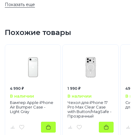
Показать еще
Аксессуары
Чехлы для телефонов
Похожие товары
4 990 ₽
1 990 ₽
490 
В наличии
В наличии
В н
Бампер Apple iPhone
Чехол для iPhone 17
Сили
Air Bumper Case -
Pro Max Clear Case
для 
Light Gray
with Button/MagSafe -
Прозрачный