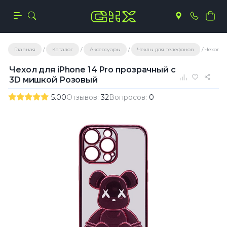
Главная
Каталог
Аксессуары
Чехлы для телефонов
Чехол д
Чехол для iPhone 14 Pro прозрачный с
3D мишкой Розовый
5.00
Отзывов:
32
Вопросов:
0