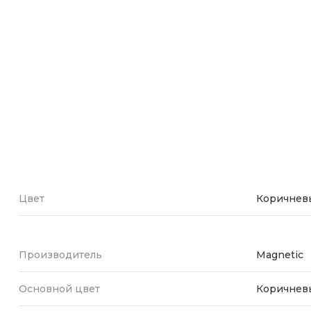
Зарядные 
Внешние а
Кабели
Автомобил
Цвет
Коричнев
Производитель
Magnetic
Основной цвет
Коричнев