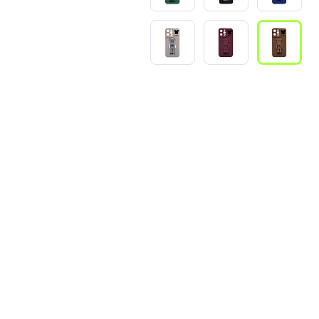
3
Series S
Pixel 9
2
Series Z
Pixel 8
1
Pixel 7
E
Pixel 6
Xiaomi
Honor
Honor 400
Honor 400
Honor Magi
g
Redmi
Аксессу
Чехлы
Защитные 