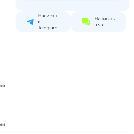
устройства
ккумуляторы
Написать
Написать
в
в чат
Telegram
ьные держатели
ый
ый