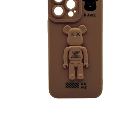
iPhone 1
iPhone 1
iPhone 1
iPhone S
Poco
F Series
M Series
X Series
Nothin