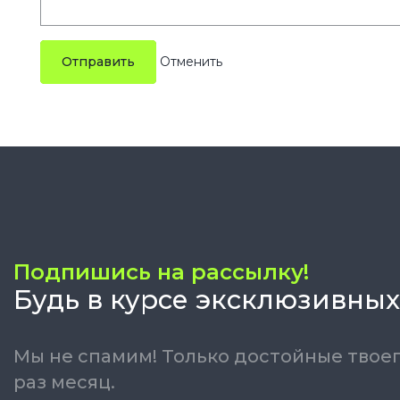
Отправить
Подпишись на рассылку!
Будь в курсе эксклюзивных
Мы не спамим! Только достойные твоег
раз месяц.