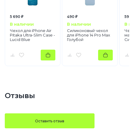
5 690 ₽
490 ₽
590 
В наличии
В наличии
В н
Чехол для iPhone Air
Силиконовый чехол
Чехо
Pitaka Ultra-Slim Case -
для iPhone 14 Pro Max
мато
Lucid Blue
Голубой
Син
Отзывы
Оставить отзыв