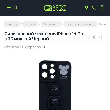
Главная
Каталог
Аксессуары
Чехлы для телефонов
Силикон
Силиконовый чехол для iPhone 14 Pro
с 3D мишкой Черный
Отзывов:
0
Вопросов:
0