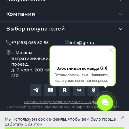
Компания
Выбор покупателей
+7(495) 055 50 55
info@gix.ru
г. Москва,
10:00 – 20:00
Ежедневно
Багратионовский
проезд,
Заботливая команда GIX
д. 7, корп. 20В, эт. 4, оф.
Готовы помочь вам. Напишите,
410
если у вас появятся вопросы.
Политика обработки персональных данных
Сайт носит сугубо информационный характер и не является
публичной офертой, определяемой Статьей 437 (2) ГК РФ
Мы используем cookie-файлы, чтобы вам было проще
490 ₽
В корзину
работать с сайтом