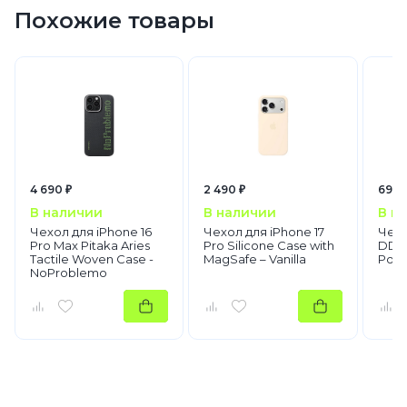
Похожие товары
4 690 ₽
2 490 ₽
690 
В наличии
В наличии
В н
Чехол для iPhone 16
Чехол для iPhone 17
Чехо
Pro Max Pitaka Aries
Pro Silicone Case with
DD C
Tactile Woven Case -
MagSafe – Vanilla
Роз
NoProblemo