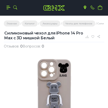
Главная
Каталог
Аксессуары
Чехлы для телефонов
Силикон
Силиконовый чехол для iPhone 14 Pro
Max с 3D мишкой Белый
Отзывов:
0
Вопросов:
0