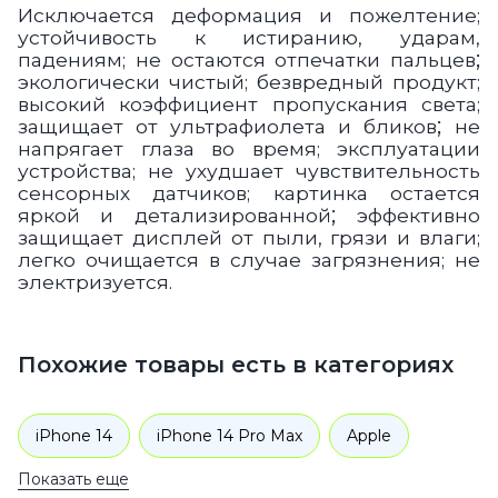
Исключается деформация и пожелтение;
у
стойчивость к истиранию, ударам,
;
падениям; н
е остаются отпечатки пальцев
э
кологически чистый; безвредный продукт;
в
ысокий коэффициент пропускания света;
;
з
ащищает от ультрафиолета и бликов
н
е
напрягает глаза во время; эксплуатации
устройства; н
е ухудшает чувствительность
сенсорных датчиков; к
артинка остается
;
яркой и детализированной
э
ффективно
защищает дисплей от пыли, грязи и влаги;
л
егко очищается в случае загрязнения; н
е
электризуется.
Похожие товары есть в категориях
iPhone 14
iPhone 14 Pro Max
Apple
Показать еще
iPhone 14 Pro Max
Аксессуары