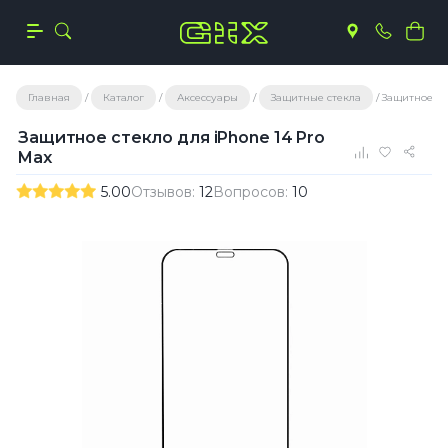
Главная
Каталог
Аксессуары
Защитные стекла
Защитное ст
Защитное стекло для iPhone 14 Pro
Max
5.00
Отзывов:
12
Вопросов:
10