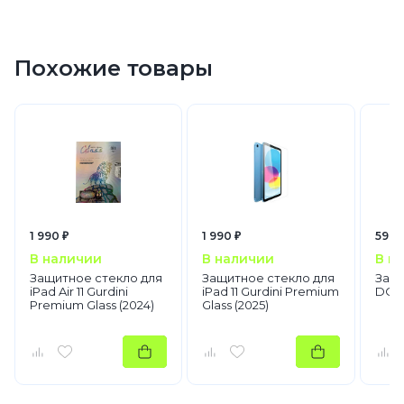
Защитные стекла
Похожие товары
1 990 ₽
1 990 ₽
590 
В наличии
В наличии
В н
Защитное стекло для
Защитное стекло для
Защи
iPad Air 11 Gurdini
iPad 11 Gurdini Premium
DQB 
Premium Glass (2024)
Glass (2025)