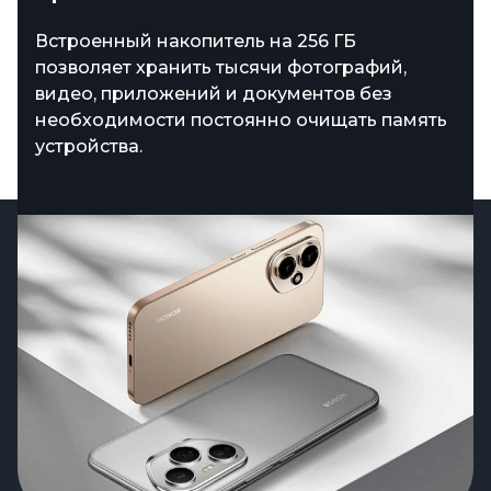
Смартфон получил эффектный корпус в
Встроенный накопитель на 256 ГБ
цвете Meteor Silver, который подчеркивает
позволяет хранить тысячи фотографий,
премиальный стиль устройства. Тонкий
видео, приложений и документов без
профиль и эргономичная форма делают
необходимости постоянно очищать память
Honor 400 удобным для ежедневного
устройства.
использования.