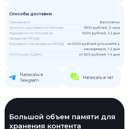
Способы доставки
Самовывоз
Бесплатно
Экспрес-доставка по Москве
1500 рублей, 3 часа
Курьером по Москве (в
1000 рублей, 1-2 дня
пределах МКАД)
Курьером (за пределы МКАД)
от 1000 рублей (уточняйте у
менеджера), 1-2 дня
По России (СДЭК)
от 500 рублей, 1-4 дня
Написать в
Написать в чат
Telegram
Стильный дизайн для
Большой объем памяти для
современного пользователя
хранения контента