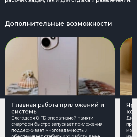
рабочих задач, так и для отдыха и развлечений.
Дополнительные возможности
Плавная работа приложений и
Ярк
системы
кон
Благодаря 8 ГБ оперативной памяти
Дисп
смартфон быстро запускает приложения,
прос
поддерживает многозадачность и
моби
обеспечивает стабильную работу даже
изоб