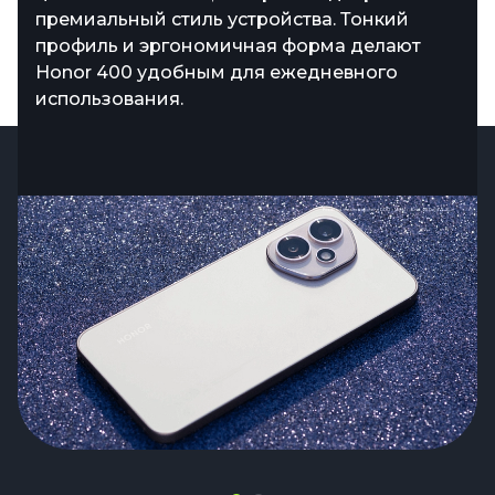
премиальный стиль устройства. Тонкий
видео, приложений и документов без
профиль и эргономичная форма делают
необходимости постоянно очищать память
Honor 400 удобным для ежедневного
устройства.
использования.