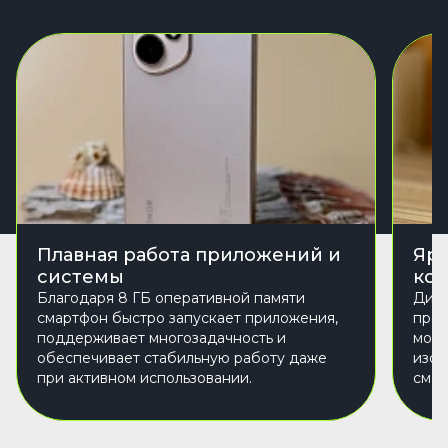
Плавная работа приложений и
Ярк
системы
кон
Благодаря 8 ГБ оперативной памяти
Дисп
смартфон быстро запускает приложения,
прос
поддерживает многозадачность и
моби
обеспечивает стабильную работу даже
изоб
при активном использовании.
смар