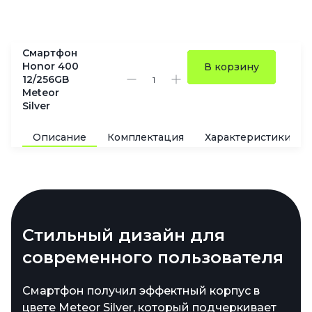
Смартфон
Honor 400
В корзину
12/256GB
Meteor
Silver
Описание
Комплектация
Характеристики
Стильный дизайн для
Большой объем памяти для
современного пользователя
хранения контента
Смартфон получил эффектный корпус в
Встроенный накопитель на 256 ГБ
цвете Meteor Silver, который подчеркивает
позволяет хранить тысячи фотографий,