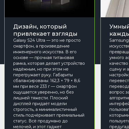
Дизайн, который
Умный
привлекает взгляды
кажды
Galaxy S24 Ultra — это не просто
Samsung 
смартфон, а произведение
искусств
инженерного искусства. В его
превращая
основе — прочная титановая
умного а
рамка, которая делает устройство
качество
надёжным, но при этом не
сцену и 
перегружает руку. Габариты
настройк
сбалансированы: 162,3 × 79 × 8,6
перевест
мм при весе 233 г — смартфон
перевода
ощущается уверенно, но без
вопрос з
лишней тяжести. Плоский
алгоритм
дисплей придаёт модели
интерфей
строгость, а минималистичный
пользова
стиль подчёркивает премиальный
которыми
статус. Всё продумано до
пользует
мелочей, и этот гаджет
предугад