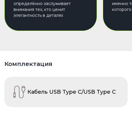
определённо заслуживает
именно т
внимания тех, кто ценит
которого
элегантность в деталях
Комплектация
Кабель USB Type C/USB Type C