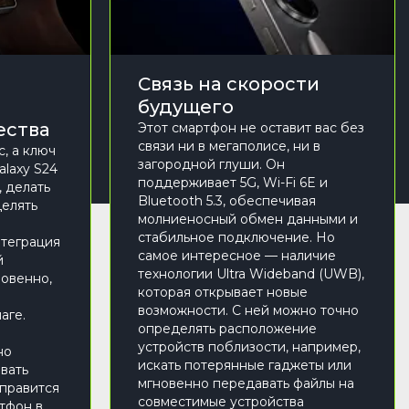
Связь на скорости
будущего
ества
Этот смартфон не оставит вас без
связи ни в мегаполисе, ни в
, а ключ
загородной глуши. Он
laxy S24
поддерживает 5G, Wi-Fi 6E и
, делать
Bluetooth 5.3, обеспечивая
делять
молниеносный обмен данными и
стабильное подключение. Но
теграция
самое интересное — наличие
й
технологии Ultra Wideband (UWB),
новенно,
которая открывает новые
возможности. С ней можно точно
аге.
определять расположение
устройств поблизости, например,
но
искать потерянные гаджеты или
вать
мгновенно передавать файлы на
справится
совместимые устройства
тфон в