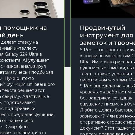
 помощник на
Продвинутый
й день
инструмент для
заметок и творч
делает ставку на
енный интеллект,
S Pen — не просто стилус
 Galaxy S24 Ultra в
к новым возможностям Ga
ссистента. AI улучшает
Ultra. Им можно рисовать
 снимков, анализируя
рукописные заметки, вы
автоматически подбирая
текст, а также управлять
и. Нужно что-то
смартфоном жестами. Ин
и? Функция мгновенного
S Pen выведена на новы
 текста решает этот
уровень: он работает мг
а секунду. Адаптивные
без задержек, создавая
ы подстраивают
ощущение письма на бум
с под привычки
Любите делать быстрые
теля, предлагая функции,
зарисовки? Или вам нуж
 он чаще всего
оперативно отредактиро
ся. Смартфон
документ? Этот гаджет 
ывает желания, и это
со всем, превращая смар