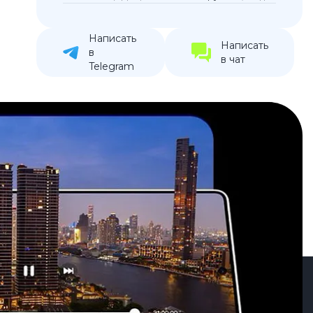
устройства
ккумуляторы
Написать
Написать
в
в чат
Telegram
ьные держатели