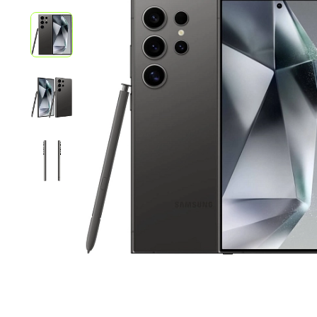
iPhone 1
iPhone 1
iPhone 1
iPhone S
Poco
F Series
M Series
X Series
Nothin