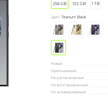
256 GB
512 GB
1 TB
3
Series S
Pixel 9
2
Series Z
Pixel 8
Цвет:
Titanium Black
1
Pixel 7
E
Pixel 6
Xiaomi
Honor
Honor 400
Honor 400
Новый
Honor Magi
Оригинальный
Не распечатанный
Не восстановленный
g
Redmi
Аксессу
Не активированный
Чехлы
Защитные 