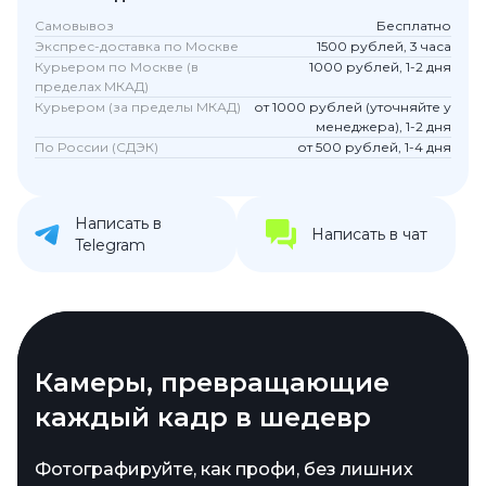
Самовывоз
Бесплатно
Экспрес-доставка по Москве
1500 рублей, 3 часа
Курьером по Москве (в
1000 рублей, 1-2 дня
пределах МКАД)
Курьером (за пределы МКАД)
от 1000 рублей (уточняйте у
менеджера), 1-2 дня
По России (СДЭК)
от 500 рублей, 1-4 дня
Написать в
Написать в чат
Telegram
Дисплей, от которого не
Камеры, превращающие
Автономность, которая не
Стиль, чувствующийся в
оторваться
каждый кадр в шедевр
подведёт
руках
Samsung снова доказывает, что умеет
Фотографируйте, как профи, без лишних
Galaxy S24 FE создан для тех, кто не привык
Этот смартфон – не просто гаджет, а