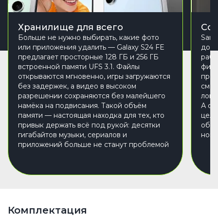
Хранилище для всего
Соф
Больше не нужно выбирать, какие фото
Sams
или приложения удалить — Galaxy S24 FE
долг
предлагает просторные 128 ГБ и 256 ГБ
рабо
встроенной памяти UFS 3.1. Файлы
фирм
открываются мгновенно, игры загружаются
прев
без задержек, а видео в высоком
смар
разрешении сохраняются без малейшего
логи
намёка на подвисания. Такой объём
А са
памяти — настоящая находка для тех, кто
целы
привык держать всё под рукой: десятки
обно
гигабайтов музыки, сериалов и
новы
приложений больше не станут проблемой
Комплектация