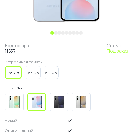
Код товара:
Статус:
11637
Под заказ
Встроенная память
128 GB
256 GB
512 GB
Цвет:
Blue
Новый
✔️
Оригинальный
✔️