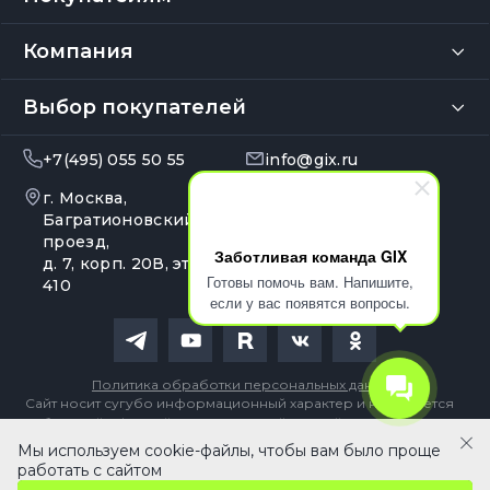
Компания
Выбор покупателей
+7(495) 055 50 55
info@gix.ru
г. Москва,
10:00 – 20:00
Ежедневно
Багратионовский
проезд,
Заботливая команда GIX
д. 7, корп. 20В, эт. 4, оф.
Готовы помочь вам. Напишите,
410
если у вас появятся вопросы.
Политика обработки персональных данных
Сайт носит сугубо информационный характер и не является
публичной офертой, определяемой Статьей 437 (2) ГК РФ
Мы используем cookie-файлы, чтобы вам было проще
В корзину
работать с сайтом