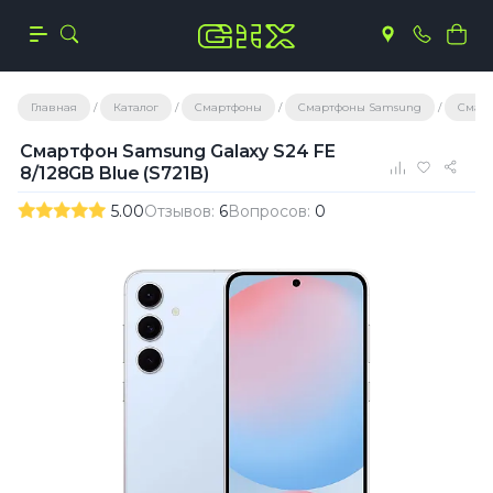
Главная
Каталог
Смартфоны
Смартфоны Samsung
Смарт
Смартфон Samsung Galaxy S24 FE
8/128GB Blue (S721B)
5.00
Отзывов:
6
Вопросов:
0