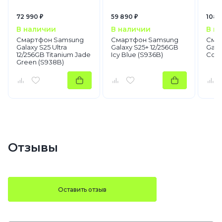
72 990 ₽
59 890 ₽
108 
В наличии
В наличии
В н
Смартфон Samsung
Смартфон Samsung
Сма
Galaxy S25 Ultra
Galaxy S25+ 12/256GB
Galax
12/256GB Titanium Jade
Icy Blue (S936B)
Coba
Green (S938B)
Отзывы
Оставить отзыв