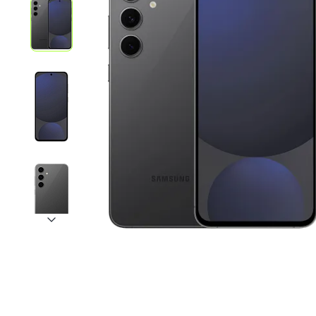
iPhone 1
iPhone 1
iPhone 1
iPhone S
Poco
F Series
M Series
X Series
Nothin