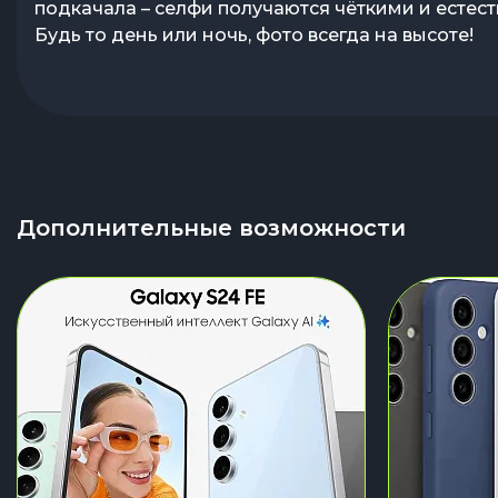
рабочего дня – заряда хватит на всё, что запла
подкачала – селфи получаются чёткими и естес
неожиданных ситуациях
Будь то день или ночь, фото всегда на высоте!
Дополнительные возможности