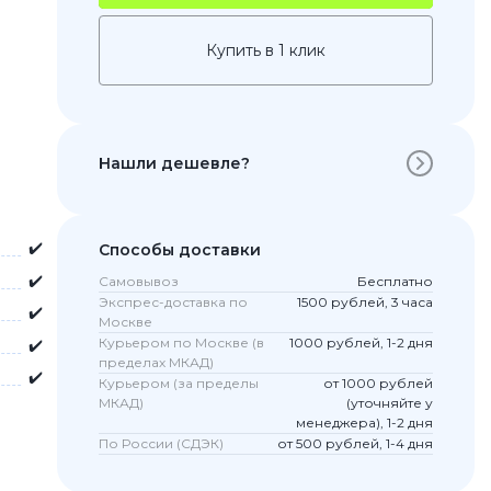
Купить в 1 клик
Нашли дешевле?
✔️
Способы доставки
✔️
Самовывоз
Бесплатно
 Pro
Экспрес-доставка по
1500 рублей, 3 часа
✔️
c 8 Pro
Москве
Курьером по Москве (в
1000 рублей, 1-2 дня
✔️
пределах МКАД)
✔️
Курьером (за пределы
от 1000 рублей
МКАД)
(уточняйте у
ары
менеджера), 1-2 дня
По России (СДЭК)
от 500 рублей, 1-4 дня
стекла