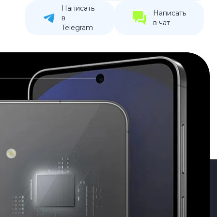
Написать
устройства
Написать
в
в чат
ккумуляторы
Telegram
ьные держатели