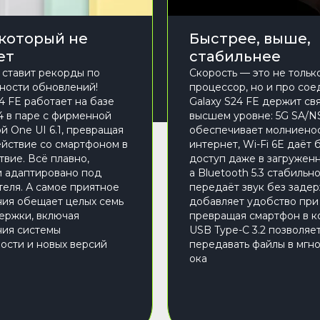
 который не
Быстрее, выше,
ет
стабильнее
ставит рекорды по
Скорость — это не тольк
ности обновлений!
процессор, но и про сое
4 FE работает на базе
Galaxy S24 FE держит свя
14 в паре с фирменной
высшем уровне: 5G SA/N
й One UI 6.1, превращая
обеспечивает молниено
йствие со смартфоном в
интернет, Wi-Fi 6E даёт
твие. Всё плавно,
доступ даже в загруженн
и адаптировано под
а Bluetooth 5.3 стабильн
теля. А самое приятное
передаёт звук без заде
ия обещает целых семь
добавляет удобство при 
ержки, включая
превращая смартфон в к
ия системы
USB Type-C 3.2 позволяе
ости и новых версий
передавать файлы в мгн
ока