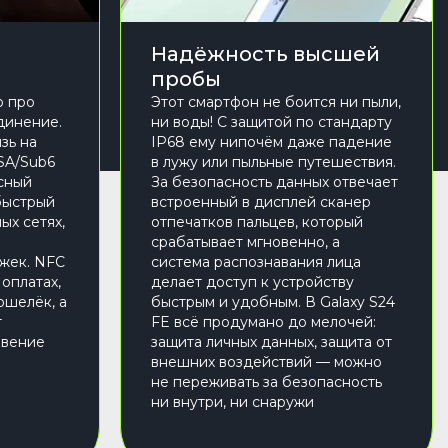
Надёжность высшей
пробы
о про
Этот смартфон не боится ни пыли,
динение.
ни воды! С защитой по стандарту
зь на
IP68 ему нипочём даже падение
SA/Sub6
в лужу или пыльные путешествия.
сный
За безопасность данных отвечает
 быстрый
встроенный в дисплей сканер
ых сетях,
отпечатков пальцев, который
о
срабатывает мгновенно, а
ржек. NFC
система распознавания лица
оплатах,
делает доступ к устройству
ошелёк, а
быстрым и удобным. В Galaxy S24
т
FE всё продумано до мелочей:
овение
защита личных данных, защита от
внешних воздействий — можно
не переживать за безопасность
ни внутри, ни снаружи