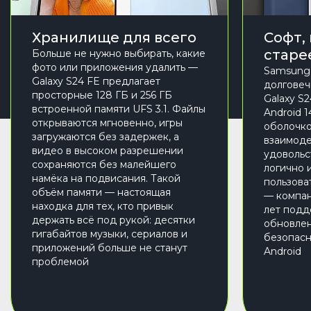
Хранилище для всего
Софт,
старе
Больше не нужно выбирать, какие
фото или приложения удалить —
Samsung 
Galaxy S24 FE предлагает
долговеч
просторные 128 ГБ и 256 ГБ
Galaxy S2
встроенной памяти UFS 3.1. Файлы
Android 
открываются мгновенно, игры
оболочко
загружаются без задержек, а
взаимоде
видео в высоком разрешении
удовольс
сохраняются без малейшего
логично 
намёка на подвисания. Такой
пользова
объём памяти — настоящая
— компан
находка для тех, кто привык
лет подд
держать всё под рукой: десятки
обновлен
гигабайтов музыки, сериалов и
безопасн
приложений больше не станут
Android
проблемой