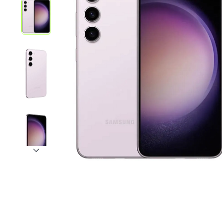
iPhone 1
iPhone 1
iPhone 1
iPhone S
Poco
F Series
M Series
X Series
Nothin