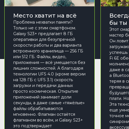
Место хватит на всё
Всегда
бы ты
Проблема нехватки памяти?
Только не с этим смартфоном.
Этот сма
Galaxy S23+ предлагает 8 ГБ
мастер б
оперативки для безупречной
Он ловит 
скорости работы и два варианта
загружаю
встроенного хранилища — 256 ГБ
успеешь 
или 512 ГБ. Файлы, видео,
Fi 6E об
приложения — всё умещается без
молниен
лишних сложностей. А благодаря
даже в с
технологии UFS 4.0 (кроме версии
а Bluetoo
на 128 ГБ с UFS 3.1) скорость
теряя в 
загрузки и передачи данных
превраща
просто космическая. Открытие
будущего
приложений занимает доли
плати. Н
секунды, а даже самые «тяжёлые»
Эта техн
файлы обрабатываются
еще умне
мгновенно. Флагман остаётся
точное м
флагманом во всём, и Galaxy S23+
синхрони
это подтверждает
аксессуа