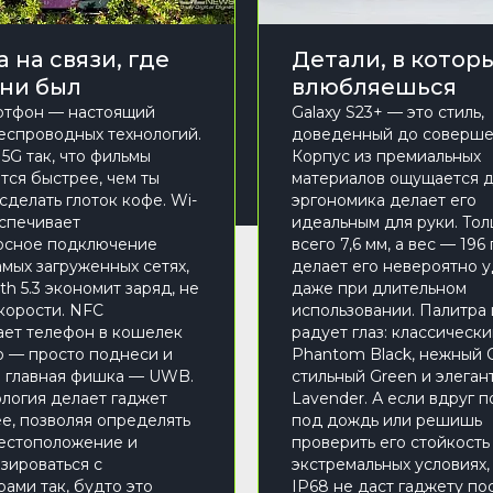
 на связи, где
Детали, в котор
 ни был
влюбляешься
ртфон — настоящий
Galaxy S23+ — это стиль,
еспроводных технологий.
доведенный до соверше
5G так, что фильмы
Корпус из премиальных
тся быстрее, чем ты
материалов ощущается д
сделать глоток кофе. Wi-
эргономика делает его
еспечивает
идеальным для руки. То
осное подключение
всего 7,6 мм, а вес — 196 
амых загруженных сетях,
делает его невероятно 
th 5.3 экономит заряд, не
даже при длительном
скорости. NFC
использовании. Палитра
ет телефон в кошелек
радует глаз: классическ
 — просто поднеси и
Phantom Black, нежный 
о главная фишка — UWB.
стильный Green и элеган
ология делает гаджет
Lavender. А если вдруг 
е, позволяя определять
под дождь или решишь
естоположение и
проверить его стойкость
зироваться с
экстремальных условиях,
рами так, будто это
IP68 не даст гаджету по