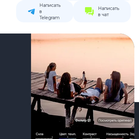
Написать
устройства
Написать
в
в чат
ккумуляторы
Telegram
ьные держатели