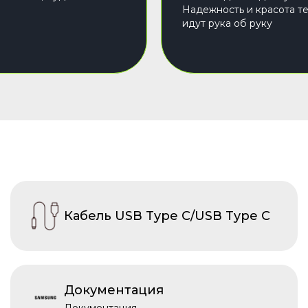
Надежность и красота т
идут рука об руку
Кабель USB Type C/USB Type C
Документация