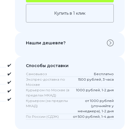
Купить в 1 клик
Нашли дешевле?
✔️
Способы доставки
✔️
Самовывоз
Бесплатно
 Pro
Экспрес-доставка по
1500 рублей, 3 часа
✔️
c 8 Pro
Москве
Курьером по Москве (в
1000 рублей, 1-2 дня
✔️
пределах МКАД)
✔️
Курьером (за пределы
от 1000 рублей
МКАД)
(уточняйте у
ары
менеджера), 1-2 дня
По России (СДЭК)
от 500 рублей, 1-4 дня
стекла