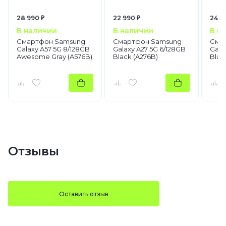
28 990 ₽
22 990 ₽
24 9
В наличии
В наличии
В н
Смартфон Samsung
Смартфон Samsung
Сма
Galaxy A57 5G 8/128GB
Galaxy A27 5G 6/128GB
Gala
Awesome Gray (A576B)
Black (A276B)
Blue
Отзывы
Оставить отзыв