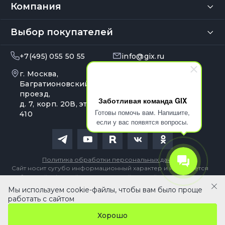
Компания
Выбор покупателей
+7(495) 055 50 55
info@gix.ru
г. Москва,
10:00 – 20:00
Ежедневно
Багратионовский
проезд,
Заботливая команда GIX
д. 7, корп. 20В, эт. 4, оф.
Готовы помочь вам. Напишите,
410
если у вас появятся вопросы.
Политика обработки персональных данных
Сайт носит сугубо информационный характер и не является
публичной офертой, определяемой Статьей 437 (2) ГК РФ
Мы используем cookie-файлы, чтобы вам было проще
В корзину
работать с сайтом
Хорошо