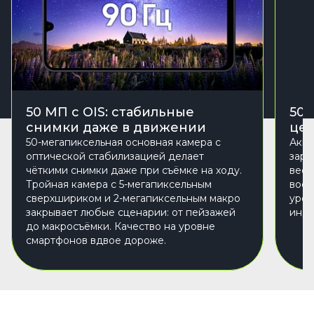
50 МП с OIS: стабильные
500
снимки даже в движении
це
50-мегапиксельная основная камера с
Акку
оптической стабилизацией делает
заря
чёткими снимки даже при съёмке на ходу.
весь
Тройная камера с 5-мегапиксельным
восп
сверхшириком и 2-мегапиксельным макро
уров
закрывает любые сценарии: от пейзажей
инди
до макросъёмки. Качество на уровне
смартфонов вдвое дороже.