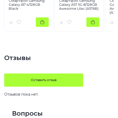
Смартфон Samsung
Смартфон Samsung
Сма
Galaxy A17 4/128GB
Galaxy A57 5G 8/128GB
Gala
Black
Awesome Lilac (A576B)
Awe
(A37
Отзывы
Оставить отзыв
Отзывов пока нет.
Вопросы