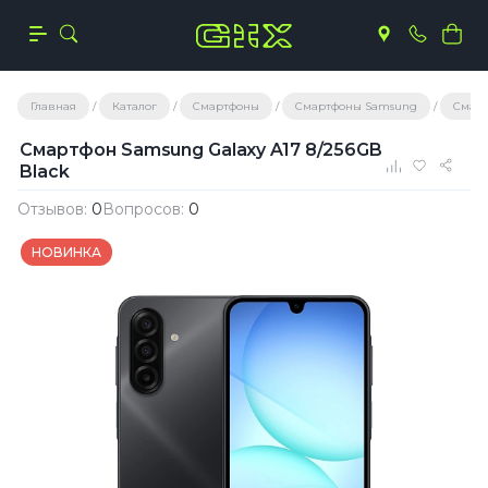
Главная
Каталог
Смартфоны
Смартфоны Samsung
Смарт
Смартфон Samsung Galaxy A17 8/256GB
Black
Отзывов:
0
Вопросов:
0
НОВИНКА