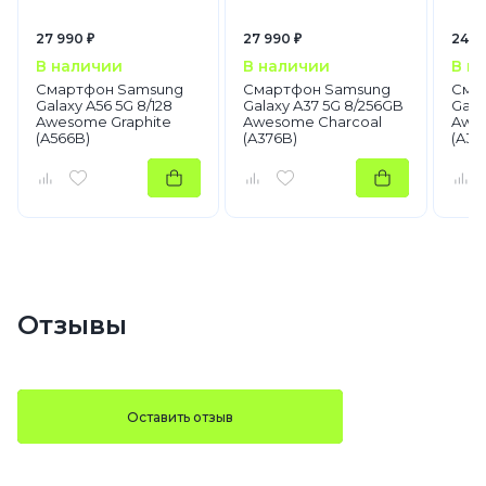
27 990 ₽
27 990 ₽
24 9
В наличии
В наличии
В н
Смартфон Samsung
Смартфон Samsung
Сма
Galaxy A56 5G 8/128
Galaxy A37 5G 8/256GB
Gala
Awesome Graphite
Awesome Charcoal
Awe
(A566B)
(A376B)
(A37
Отзывы
Оставить отзыв