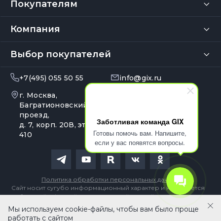
Покупателям
Компания
Выбор покупателей
+7(495) 055 50 55
info@gix.ru
г. Москва,
10:00 – 20:00
Ежедневно
Багратионовский
проезд,
Заботливая команда GIX
д. 7, корп. 20В, эт. 4, оф.
Готовы помочь вам. Напишите,
410
если у вас появятся вопросы.
Политика обработки персональных данных
Сайт носит сугубо информационный характер и не является
публичной офертой, определяемой Статьей 437 (2) ГК РФ
Мы используем cookie-файлы, чтобы вам было проще
В корзину
работать с сайтом