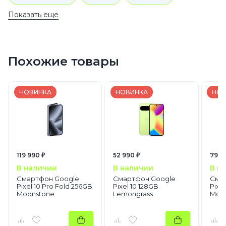
Показать еще
Смартфоны
Google
Pixel 10
Похожие товары
НОВИНКА
НОВИНКА
НОВ
119 990 ₽
52 990 ₽
79 4
В наличии
В наличии
В н
Смартфон Google
Смартфон Google
Сма
Pixel 10 Pro Fold 256GB
Pixel 10 128GB
Pixe
Moonstone
Lemongrass
Moo