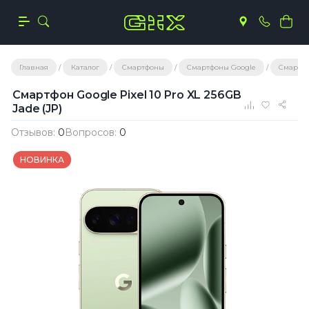
Главная
Каталог
Смартфоны
Смартфоны Google
Смартфон
Смартфон Google Pixel 10 Pro XL 256GB
Jade (JP)
Отзывов:
0
Вопросов:
0
НОВИНКА