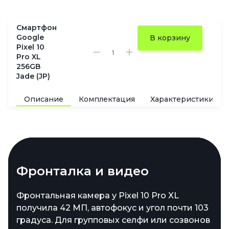
Смартфон
Google
В корзину
Pixel 10
Pro XL
256GB
Jade (JP)
Описание
Комплектация
Характеристики
Камеры и зум
Фронталка и видео
Железо и защита
Батарея и зарядка
Сзади стоит тройка сенсоров. Главный
Фронтальная камера у Pixel 10 Pro XL
В основе — Tensor G5, новый чип от Google.
В корпус Pixel 10 Pro XL встроили
модуль на 50 МП, дополненный 48-
получила 42 МП, автофокус и угол почти 103
Он быстрее прошлых версий, мощнее в
аккумулятор примерно на 5200 мА·ч — один
мегапиксельным ультрашириком с
градуса. Для групповых селфи или созвонов
задачах ИИ и фотообработки. В версии Pro
из самых ёмких в линейке. При обычных