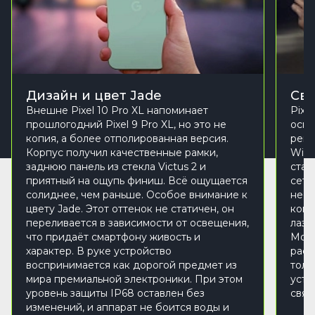
Дизайн и цвет Jade
Свя
Внешне Pixel 10 Pro XL напоминает
Pixe
прошлогодний Pixel 9 Pro XL, но это не
осно
копия, а более отполированная версия.
реги
Корпус получил качественные рамки,
Wi-F
заднюю панель из стекла Victus 2 и
стаб
приятный на ощупь финиш. Всё ощущается
сети
солиднее, чем раньше. Особое внимание к
неск
цвету Jade. Этот оттенок не статичен, он
комп
переливается в зависимости от освещения,
лазе
что придаёт смартфону живость и
Моду
характер. В руке устройство
расш
воспринимается как дорогой предмет из
толь
мира премиальной электроники. При этом
устр
уровень защиты IP68 оставлен без
связ
изменений, и аппарат не боится воды и