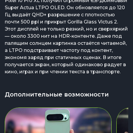
Pixel 10 Pro XL получил огромный 6,8-дюймовый
Super Actua LTPO OLED. Он обновляется до 120
Гц, выдаёт QHD+ разрешение с плотностью
почти 500 ppi и прикрыт Gorilla Glass Victus 2.
Этот дисплей не только резкий, но и сверхяркий
— около 3300 нит на HDR-контенте. Даже под
палящим солнцем картинка остаётся читаемой,
а LTPO подстраивает частоту под контент,
экономя заряд при статичных сценах. В итоге
получается экран, который одинаково радует в
кино, играх и при чтении текста в транспорте.
Дополнительные возможности