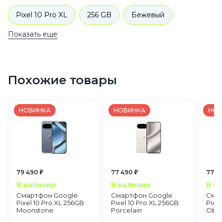
Pixel 10 Pro XL
256 GB
Бежевый
Показать еще
Смартфоны
Google
Pixel 10
Похожие товары
НОВИНКА
НОВИНКА
НОВ
79 490 ₽
77 490 ₽
77 9
В наличии
В наличии
В н
Смартфон Google
Смартфон Google
Сма
Pixel 10 Pro XL 256GB
Pixel 10 Pro XL 256GB
Pixe
Moonstone
Porcelain
Obsi