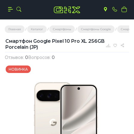
Главная
Каталог
Смартфоны
Смартфоны Google
Смартфон
Смартфон Google Pixel 10 Pro XL 256GB
Porcelain (JP)
Отзывов:
0
Вопросов:
0
НОВИНКА