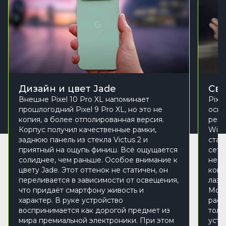
Дизайн и цвет Jade
Свя
Внешне Pixel 10 Pro XL напоминает
Pixe
прошлогодний Pixel 9 Pro XL, но это не
осно
копия, а более отполированная версия.
реги
Корпус получил качественные рамки,
Wi-F
заднюю панель из стекла Victus 2 и
стаб
приятный на ощупь финиш. Всё ощущается
сети
солиднее, чем раньше. Особое внимание к
неск
цвету Jade. Этот оттенок не статичен, он
комп
переливается в зависимости от освещения,
лазе
что придаёт смартфону живость и
Моду
характер. В руке устройство
расш
воспринимается как дорогой предмет из
толь
мира премиальной электроники. При этом
устр