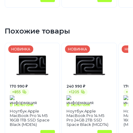
Похожие товары
НОВИНКА
НОВИНКА
НОВ
170 990 ₽
240 990 ₽
170 
+855
+1205
+85
В наличии
В наличии
В н
Ноутбук Apple
Ноутбук Apple
Ноут
MacBook Pro 14 M5
MacBook Pro 14 M5
MacB
16GB 1TB SSD Space
Pro 24GB 2TB SSD
16GB
Black (MDE14)
Space Black (MGDT4)
(MDE