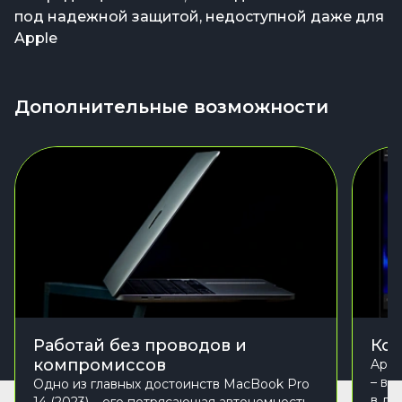
под надежной защитой, недоступной даже для
Apple
Дополнительные возможности
Работай без проводов и
Кос
компромиссов
Appl
– вр
Одно из главных достоинств MacBook Pro
в ду
14 (2023) – его потрясающая автономность.