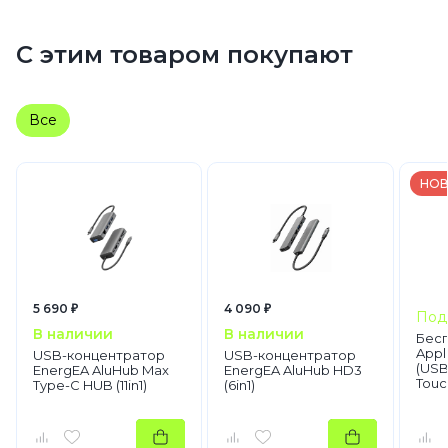
С этим товаром покупают
Все
НОВ
5 690 ₽
4 090 ₽
Под
В наличии
В наличии
Бес
Appl
USB-концентратор
USB-концентратор
(USB‑
EnergEA AluHub Max
EnergEA AluHub HD3
Touc
Type-C HUB (11in1)
(6in1)