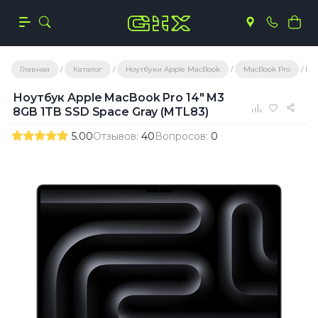
Главная
Каталог
Ноутбуки Apple MacBook
MacBook Pro
Ноу
Ноутбук Apple MacBook Pro 14" M3
8GB 1TB SSD Space Gray (MTL83)
5.00
Отзывов:
40
Вопросов:
0