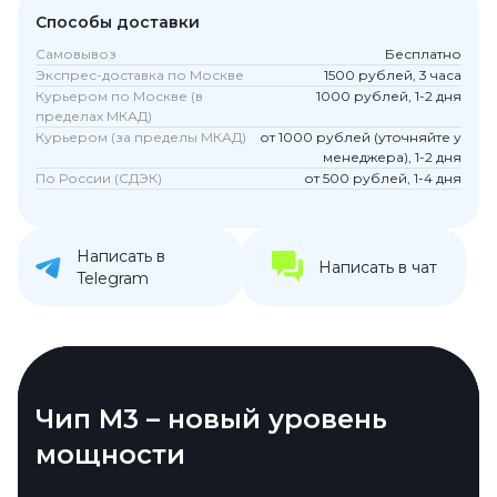
Способы доставки
Самовывоз
Бесплатно
Экспрес-доставка по Москве
1500 рублей, 3 часа
Курьером по Москве (в
1000 рублей, 1-2 дня
пределах МКАД)
Курьером (за пределы МКАД)
от 1000 рублей (уточняйте у
менеджера), 1-2 дня
По России (СДЭК)
от 500 рублей, 1-4 дня
Написать в
Написать в чат
Telegram
Новый взгляд на MacBook
Чип M3 – новый уровень
Объемный звук, который
Pro 14 M3
мощности
погружает