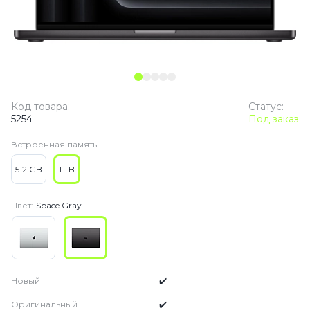
Код товара:
Статус:
5254
Под заказ
Встроенная память
512 GB
1 TB
Цвет:
Space Gray
Новый
✔️
Оригинальный
✔️