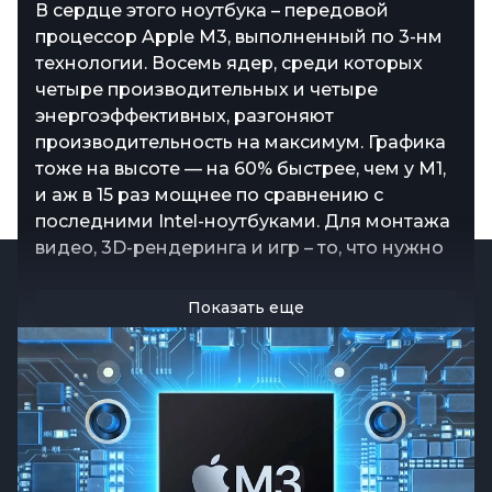
Apple снова делает ставку на мощь и стиль,
В сердце этого ноутбука – передовой
MacBook Pro 14 (2023) не просто
представляя MacBook Pro 14 (2023) с чипом
процессор Apple M3, выполненный по 3-нм
воспроизводит музыку – он создает
M3. Компактный, но дерзкий, этот ноутбук
технологии. Восемь ядер, среди которых
атмосферу. Акустическая система 4.2
стал оптимальным выбором как для
четыре производительных и четыре
выдает мощные басы, а благодаря Dolby
профессионалов, так и для тех, кто просто
энергоэффективных, разгоняют
Atmos звук становится объемным и
хочет владеть топовым гаджетом. Дисплей
производительность на максимум. Графика
реалистичным. Впечатляющая громкость –
на 14 дюймов, премиальный дизайн и
тоже на высоте — на 60% быстрее, чем у M1,
84,3 дБ – обеспечивает кристально чистый
автономность, которая вытянет рабочий
и аж в 15 раз мощнее по сравнению с
звук даже в шумной обстановке. Фильмы,
день и даже больше – серьезный аргумент в
последними Intel-ноутбуками. Для монтажа
музыка, видеозвонки – все звучит как надо
его пользу
видео, 3D-рендеринга и игр – то, что нужно
Показать еще
Показать еще