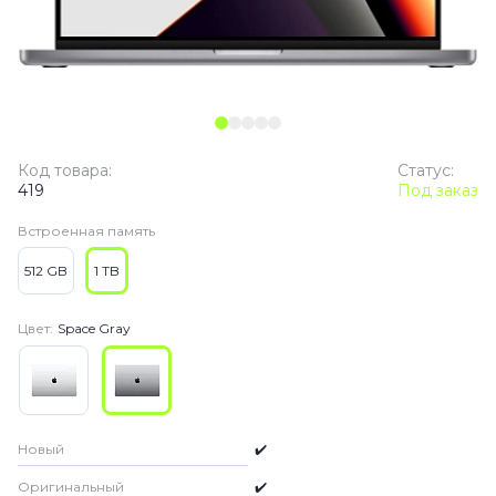
Код товара:
Статус:
419
Под заказ
Встроенная память
512 GB
1 TB
Цвет:
Space Gray
Новый
✔️
Оригинальный
✔️