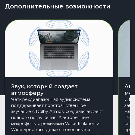
Дополнительные возможности
Звук, который создает
Авт
атмосферу
мо
Четырехдиапазонная аудиосистема
С Ma
поддерживает пространственное
забы
звучание с Dolby Atmos, создавая эффект
Благ
полного погружения. А встроенные
Pro 
микрофоны с режимами Voice Isolation и
спос
Wide Spectrum делают голосовые и
прос