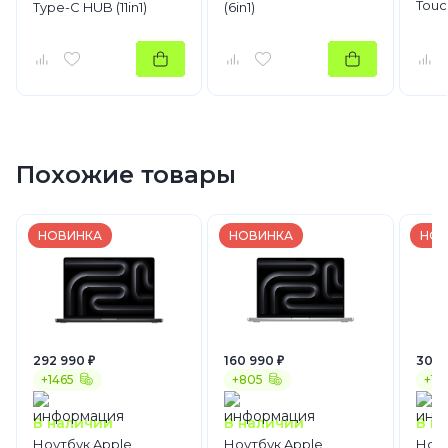
Touc
Type-C HUB (11in1)
(6in1)
Похожие товары
НОВИНКА
НОВИНКА
НОВ
292 990 ₽
160 990 ₽
300 
+1465
+805
+15
В наличии
В наличии
В н
Ноутбук Apple
Ноутбук Apple
Ноут