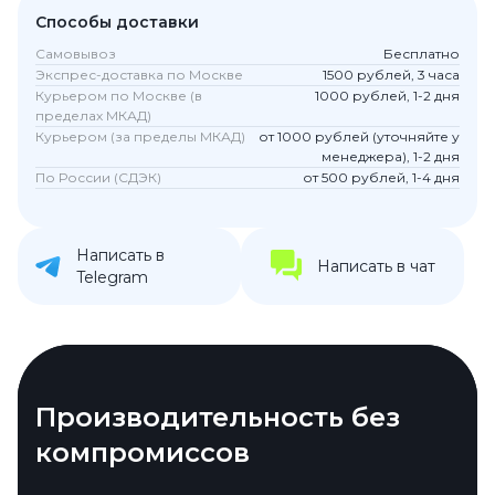
Способы доставки
Самовывоз
Бесплатно
Экспрес-доставка по Москве
1500 рублей, 3 часа
Курьером по Москве (в
1000 рублей, 1-2 дня
пределах МКАД)
Курьером (за пределы МКАД)
от 1000 рублей (уточняйте у
менеджера), 1-2 дня
По России (СДЭК)
от 500 рублей, 1-4 дня
Написать в
Написать в чат
Telegram
Безупречная мощь
Производительность без
Завораживающий экран
компромиссов
Под капотом – чип Apple M1 Pro, в котором
14,2-дюймовый Liquid Retina XDR – это экран,