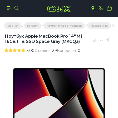
Главная
Каталог
Ноутбуки Apple MacBook
MacBook Pro
Ноу
Ноутбук Apple MacBook Pro 14" M1
16GB 1TB SSD Space Gray (MKGQ3)
5.00
Отзывов:
39
Вопросов:
0