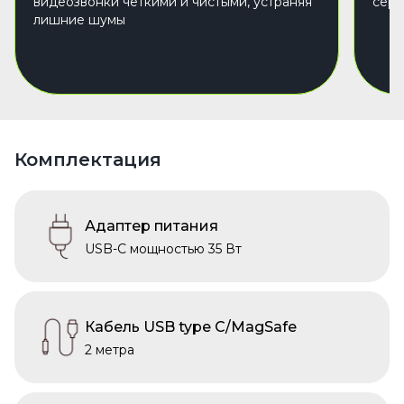
видеозвонки четкими и чистыми, устраняя
серф
лишние шумы
Комплектация
Адаптер питания
USB-C мощностью 35 Вт
Кабель USB type C/MagSafe
2 метра