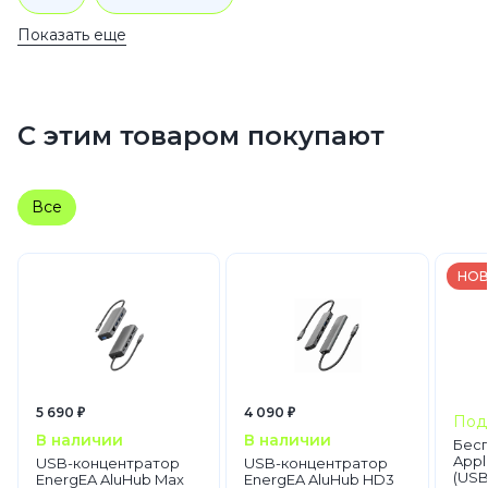
Показать еще
Ноутбуки Apple MacBook
MacBook Pro
С этим товаром покупают
Все
НОВ
5 690 ₽
4 090 ₽
Под
В наличии
В наличии
Бес
Appl
USB-концентратор
USB-концентратор
(USB‑
EnergEA AluHub Max
EnergEA AluHub HD3