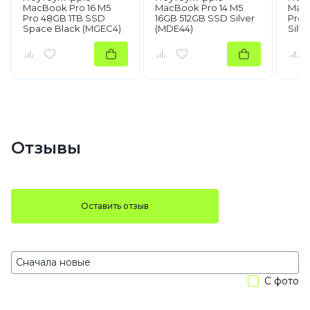
MacBook Pro 16 M5
MacBook Pro 14 M5
MacB
Pro 48GB 1TB SSD
16GB 512GB SSD Silver
Pro 
Space Black (MGEС4)
(MDE44)
Silv
Отзывы
Оставить отзыв
С фото