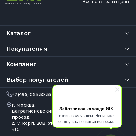
Все права защищены
Каталог
Покупателям
Компания
Выбор покупателей
+7(495) 055 50 55
info@gix.ru
г. Москва,
10:00 – 20:00
Заботливая команда GIX
Ежедневно
Багратионовский
Готовы помочь вам. Напишите,
проезд,
если у вас появятся вопросы.
д. 7, корп. 20В, эт. 4, оф.
410