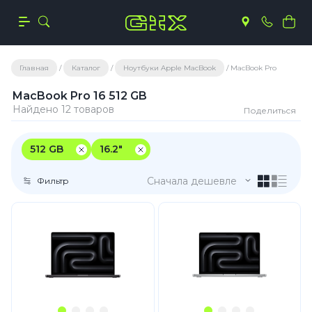
Главная
Каталог
Ноутбуки Apple MacBook
MacBook Pro
MacBook Pro 16 512 GB
Найдено 12 товаров
Поделиться
512 GB
16.2"
Сначала дешевле
Фильтр