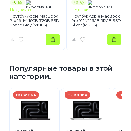
+0
+0
Под заказ
Под заказ
Ноутбук Apple MacBook
Ноутбук Apple MacBook
Pro 16" M1 16GB 512GB SSD
Pro 16" M1 16GB 512GB SSD
Space Gray (MK183)
Silver (MK1E3)
Популярные товары в этой
категории.
НОВИНКА
НОВИНКА
НОВИ
400 990 ₽
400 990 ₽
330 99