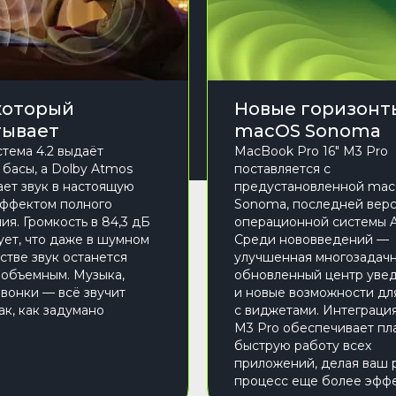
 который
Новые горизонт
тывает
macOS Sonoma
тема 4.2 выдаёт
MacBook Pro 16" M3 Pro
 басы, а Dolby Atmos
поставляется с
ет звук в настоящую
предустановленной ma
эффектом полного
Sonoma, последней вер
ия. Громкость в 84,3 дБ
операционной системы A
ует, что даже в шумном
Среди нововведений —
стве звук останется
улучшенная многозадачн
 объемным. Музыка,
обновленный центр уве
звонки — всё звучит
и новые возможности дл
ак, как задумано
с виджетами. Интеграци
M3 Pro обеспечивает пл
быструю работу всех
приложений, делая ваш 
процесс еще более эфф