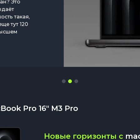
ран? Это
одзарядки
-
ыдаёт
ля тех, кто
 под
ость такая,
для
ще тут 120
 высшем
ook Pro 16" M3 Pro
Новые горизонты с
ma