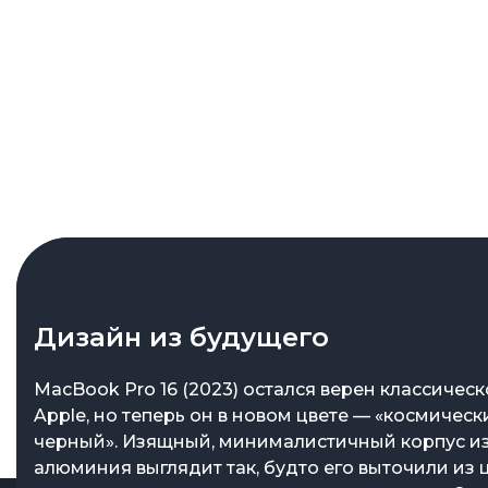
Дизайн из будущего
Чип M3 Pro — мощь без компро
MacBook Pro 16 (2023) остался верен классичес
Флагман, который задает стан
Apple, но теперь он в новом цвете — «космическ
Apple продолжает прокачивать свои чипы, и M3 
черный». Изящный, минималистичный корпус и
Apple снова делает ход, и MacBook Pro 16 (2023)
12 ядер (6 производительных и 6 энергоэффектив
алюминия выглядит так, будто его выточили из 
M3 Pro — яркий тому пример. 16-дюймовый экра
ядерная графика, которые справляются с любы