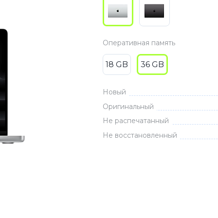
3
Series S
Pixel 9
2
Series Z
Pixel 8
1
Pixel 7
Оперативная память
E
Pixel 6
18 GB
36 GB
Новый
Xiaomi
Honor
Оригинальный
Honor 400
Не распечатанный
Honor 400
Не восстановленный
Honor Magi
g
Redmi
Аксессу
Чехлы
Защитные 