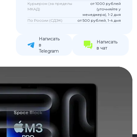
Курьером (за пределы
от 1000 рублей
устройства
МКАД)
(уточняйте у
менеджера), 1-2 дня
ккумуляторы
По России (СДЭК)
от 500 рублей, 1-4 дня
ьные держатели
Написать
Написать
в
в чат
Telegram