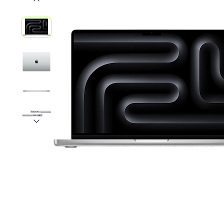
iPhone 1
iPhone 1
iPhone 1
iPhone S
Poco
F Series
M Series
X Series
Nothin