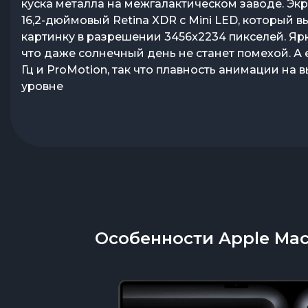
куска металла на межгалактическом заводе. Эк
мощнейшее железо и до 22 часов работы без п
задачами, от монтажа 4K-видео до сложного 3D
16,2-дюймовый Retina XDR с Mini LED, который в
— этот ноутбук не просто гаджет, а инструмент д
моделирования. Мощность, оптимизированная
картинку в разрешении 3456x2234 пикселей. Ярк
не согласен на меньшее
macOS, делает этот ноутбук хорошим выбором 
что даже солнечный день не станет помехой. А е
профессионалов
Гц и ProMotion, так что плавность анимации на
уровне
Особенности Apple MacB