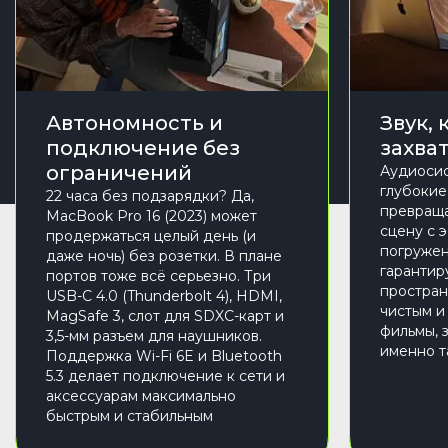
Автономность и
Звук,
подключение без
захва
ограничений
Аудиосис
глубокие
22 часа без подзарядки? Да,
превраща
MacBook Pro 16 (2023) может
сцену с 
продержаться целый день (и
погружен
даже ночь) без розетки. В плане
гарантир
портов тоже всё серьезно. Три
простран
USB-C 4.0 (Thunderbolt 4), HDMI,
чистым и
MagSafe 3, слот для SDXC-карт и
фильмы, 
3,5-мм разъем для наушников.
именно т
Поддержка Wi-Fi 6E и Bluetooth
5.3 делает подключение к сети и
аксессуарам максимально
быстрым и стабильным