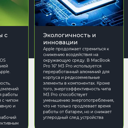
ы с
Экологичность и
инновации
Apple продолжает стремиться к
снижению воздействия на
cOS
окружающую среду. В MacBook
сией
Pro 16" M3 Pro используется
pple.
переработанный алюминий для
корпуса и редкоземельные
ость,
элементы в компонентах. Кроме
домлений
того, энергоэффективность чипа
я работы
M3 Pro способствует
я с чипом
уменьшению энергопотребления,
авную и
что не только продлевает время
работы от батареи, но и снижает
рабочий
углеродный след устройства
ективным