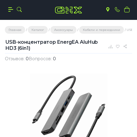
Главная
Каталог
Аксессуары
Кабели и переходники
USB-к
USB-концентратор EnergEA AluHub
HD3 (6in1)
Отзывов:
0
Вопросов:
0