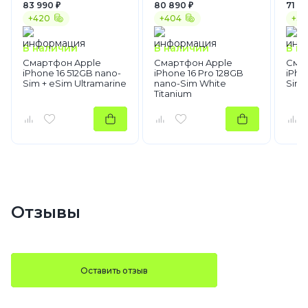
83 990 ₽
80 890 ₽
71 59
+420
+404
+35
В наличии
В наличии
В н
Смартфон Apple
Смартфон Apple
Сма
iPhone 16 512GB nano-
iPhone 16 Pro 128GB
iPho
Sim + eSim Ultramarine
nano-Sim White
Sim 
Titanium
Отзывы
Оставить отзыв