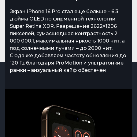
Apple снова радует поклонников стильными
решениями. В iPhone 16 Pro появился новый
Экран iPhone 16 Pro стал еще больше – 6,3
оттенок – Desert Titanium, который
дюйма OLED по фирменной технологии
эффектно дополнил привычную палитру
Super Retina XDR. Разрешение 2622×1206
Black, White и Natural Titanium. Этот
пикселей, сумасшедшая контрастность 2
смартфон – не просто гаджет, а часть
000 000:1, максимальная яркость 1000 нит, а
вашего имиджа.
под солнечными лучами – до 2000 нит.
Сюда же добавляем частоту обновления до
120 Гц благодаря ProMotion и ультратонкие
рамки – визуальный кайф обеспечен