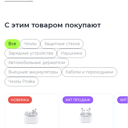
Натуральный титан
Natural Titanium
1 TB
1 TB
1 TB
Смартфоны
Apple
С этим товаром покупают
iPhone 16
Все
Чехлы
Защитные стекла
Зарядные устройства
Наушники
Автомобильные держатели
Внешние аккумуляторы
Кабели и переходники
Чехлы Pitaka
НОВИНКА
ХИТ ПРОДАЖ
ХИТ