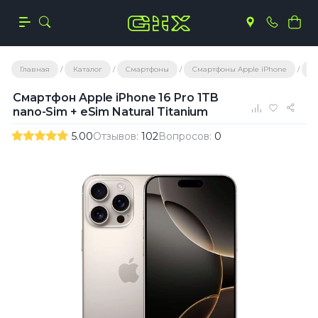
Главная
Каталог
Смартфоны
Смартфоны Apple iPhone
iP
Смартфон Apple iPhone 16 Pro 1TB
nano-Sim + eSim Natural Titanium
5.00
Отзывов:
102
Вопросов:
0