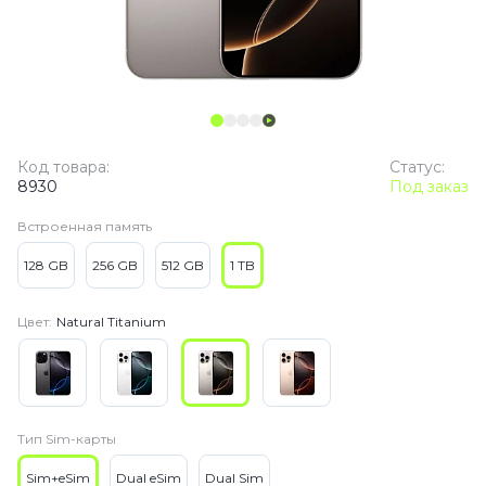
Код товара:
Статус:
8930
Под заказ
Встроенная память
128 GB
256 GB
512 GB
1 TB
Цвет:
Natural Titanium
Тип Sim-карты
Sim+eSim
Dual eSim
Dual Sim