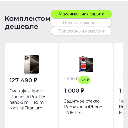
Максимальная защита
Комплектом
Полный комплект
дешевле
Популярный комплект
1 490 ₽
1 79
127 490 ₽
-490 ₽
1 000 ₽
1 3
Смартфон Apple
iPhone 16 Pro 1TB
Защитное стекло
Чехо
nano-Sim + eSim
Remax для iPhone
Pro 
Natural Titanium
17/16 Pro
MagS