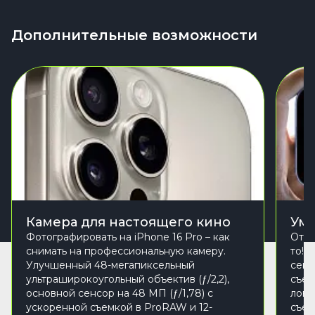
Дополнительные возможности
Камера для настоящего кино
Умн
Фотографировать на iPhone 16 Pro – как
Отде
снимать на профессиональную камеру.
то! 
Улучшенный 48-мегапиксельный
сенс
ультраширокоугольный объектив (ƒ/2,2),
съем
основной сенсор на 48 МП (ƒ/1,78) с
лови
ускоренной съемкой в ProRAW и 12-
съем