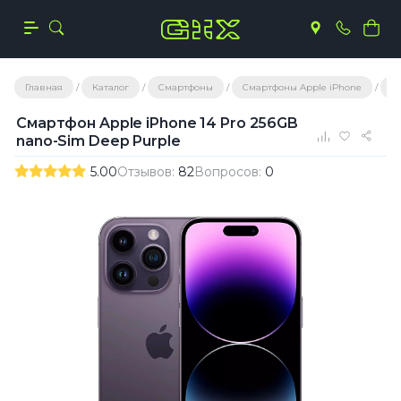
Главная
Каталог
Смартфоны
Смартфоны Apple iPhone
С
Смартфон Apple iPhone 14 Pro 256GB
nano-Sim Deep Purple
5.00
Отзывов:
82
Вопросов:
0