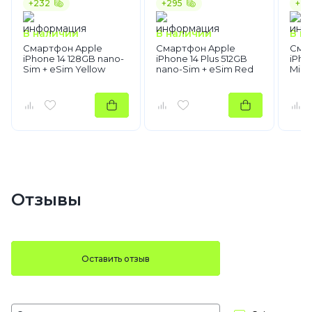
+232
+295
+24
В наличии
В наличии
В н
Смартфон Apple
Смартфон Apple
Сма
iPhone 14 128GB nano-
iPhone 14 Plus 512GB
iPho
Sim + eSim Yellow
nano-Sim + eSim Red
Midn
Отзывы
Оставить отзыв