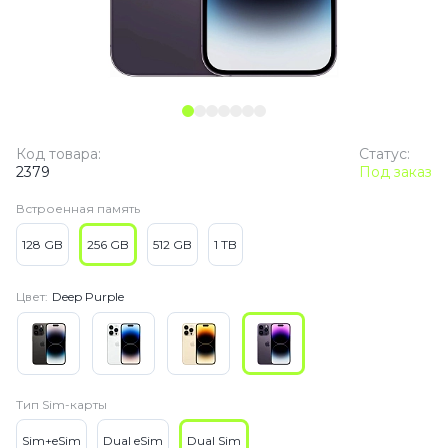
Код товара:
Статус:
2379
Под заказ
Встроенная память
128 GB
256 GB
512 GB
1 TB
Цвет:
Deep Purple
Тип Sim-карты
Sim+eSim
Dual eSim
Dual Sim