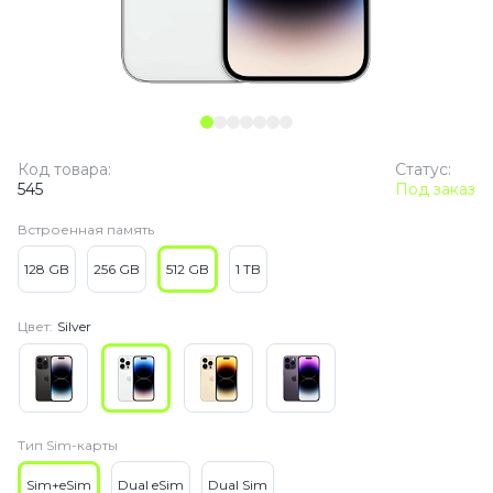
Код товара:
Статус:
545
Под заказ
Встроенная память
128 GB
256 GB
512 GB
1 TB
Цвет:
Silver
Тип Sim-карты
Sim+eSim
Dual eSim
Dual Sim