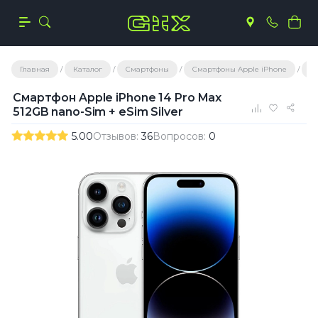
Главная
Каталог
Смартфоны
Смартфоны Apple iPhone
С
Смартфон Apple iPhone 14 Pro Max
512GB nano-Sim + eSim Silver
5.00
Отзывов:
36
Вопросов:
0