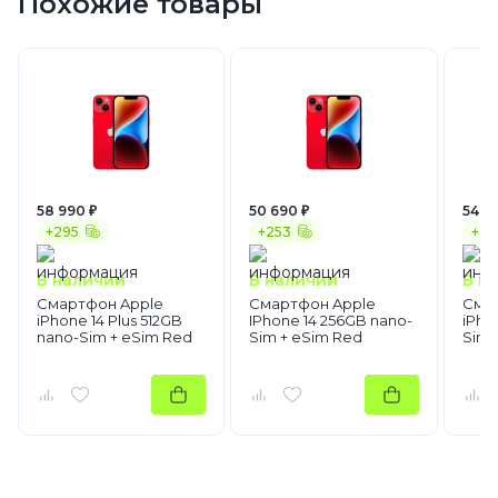
Похожие товары
58 990 ₽
50 690 ₽
54 19
+295
+253
+27
В наличии
В наличии
В н
Смартфон Apple
Смартфон Apple
Сма
iPhone 14 Plus 512GB
IPhone 14 256GB nano-
iPho
nano-Sim + eSim Red
Sim + eSim Red
Sim 