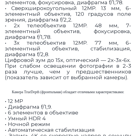
элементов, фокусировка, диафрагма f/1,78.
• Сверхширокоугольный 12MP. 13 мм, 6-
элементный объектив, 120 градусов поле
зрения, диафрагма f/2,2.
• 2х телеобъектив 12MP. 48 мм, 7-
элементный объектив, фокусировка,
диафрагма f/1,78.
• 3х телеобъектив 12MP. 77 мм, 6-
элементный объектив, стабилизация,
диафрагма f/2,8.
Цифровой зум до 15х, оптический — 2х-3х-6х.
При слабом освещении фотографии в 2-3
раза лучше, чем у предшественников
(показатель зависит от выбранной камеры).
Камера TrueDepth (фронтальная) обладает отличными характеристиками:
• 12 MP
• Диафрагма f/1,9.
• 6 элементов в объективе
• Умный HDR 4
• Ночной режим
• Автоматическая стабилизация
• Запись 4К со скоростью кадров в секунду