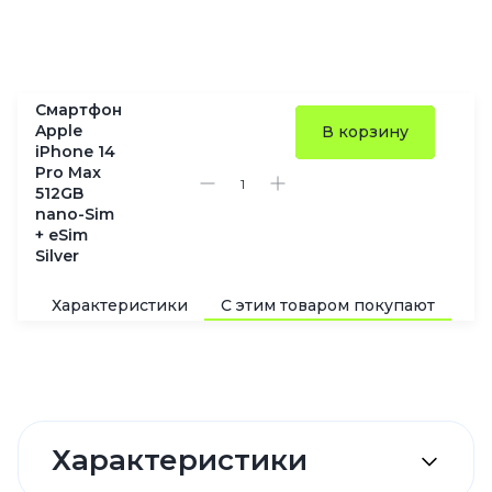
Смартфон
Apple
В корзину
iPhone 14
Pro Max
512GB
nano-Sim
+ eSim
Silver
Характеристики
С этим товаром покупают
По
Характеристики