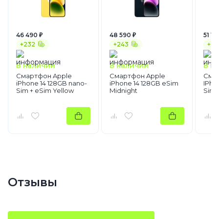
46 490 ₽
48 590 ₽
51 19
+232
+243
+25
В наличии
В наличии
В н
Смартфон Apple
Смартфон Apple
Сма
iPhone 14 128GB nano-
iPhone 14 128GB eSim
IPho
Sim + eSim Yellow
Midnight
Sim 
Отзывы