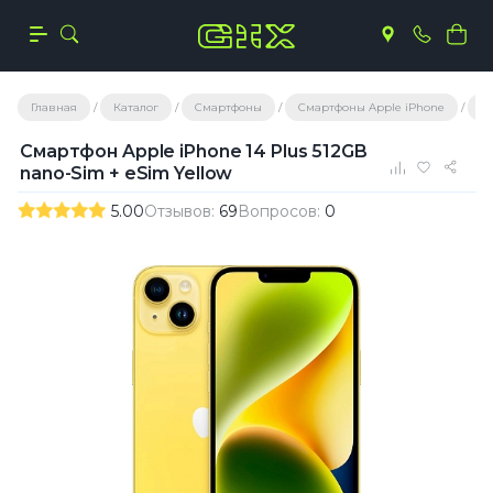
Главная
Каталог
Смартфоны
Смартфоны Apple iPhone
С
Смартфон Apple iPhone 14 Plus 512GB
nano-Sim + eSim Yellow
5.00
Отзывов:
69
Вопросов:
0