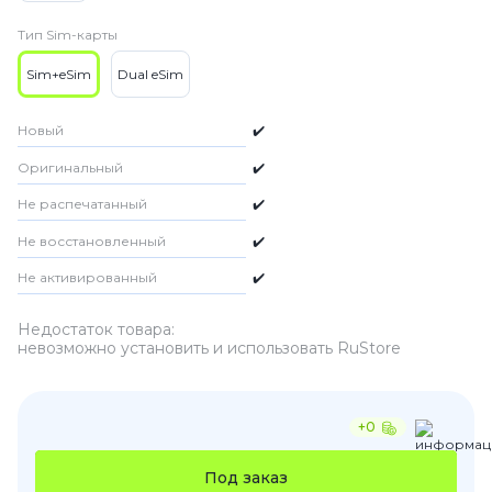
Тип Sim-карты
Sim+eSim
Dual eSim
Новый
✔️
Оригинальный
✔️
Не распечатанный
✔️
Не восстановленный
✔️
Не активированный
✔️
Недостаток товара:
невозможно установить и использовать RuStore
+0
Под заказ