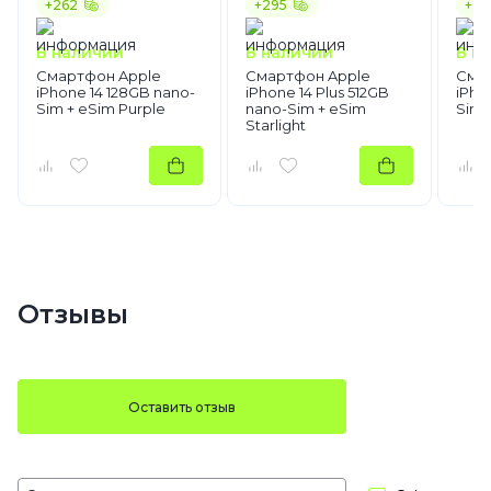
+262
+295
+25
В наличии
В наличии
В н
Смартфон Apple
Смартфон Apple
Сма
iPhone 14 128GB nano-
iPhone 14 Plus 512GB
iPho
Sim + eSim Purple
nano-Sim + eSim
Sim 
Starlight
Отзывы
Оставить отзыв