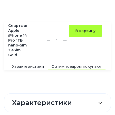
Смартфон
Apple
В корзину
iPhone 14
Pro 1TB
nano-Sim
+ eSim
Gold
Характеристики
С этим товаром покупают
По
Характеристики