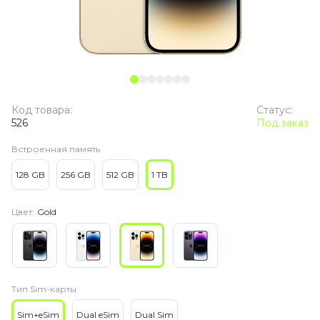
Код товара:
Статус:
526
Под заказ
Встроенная память
128 GB
256 GB
512 GB
1 TB
Цвет:
Gold
Тип Sim-карты
Sim+eSim
Dual eSim
Dual Sim