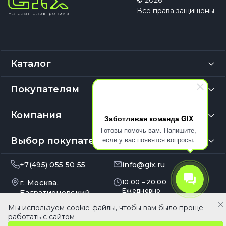
© 2026
Все права защищены
Каталог
Покупателям
Компания
Заботливая команда GIX
Готовы помочь вам. Напишите,
если у вас появятся вопросы.
Выбор покупателей
+7(495) 055 50 55
info@gix.ru
г. Москва,
10:00 – 20:00
Ежедневно
Багратионовский
проезд,
Мы используем cookie-файлы, чтобы вам было проще
В корзину
д. 7, корп. 20В, эт. 4, оф.
работать с сайтом
410