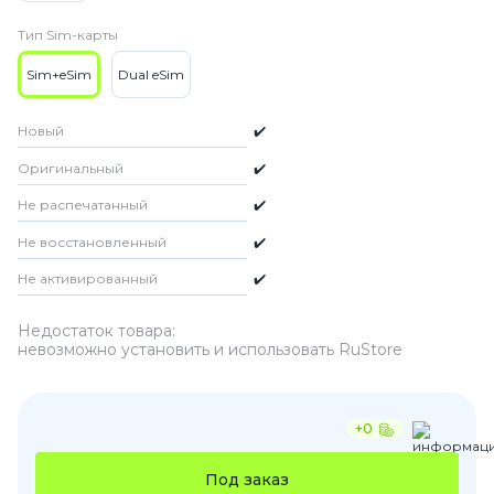
Тип Sim-карты
Sim+eSim
Dual eSim
Новый
✔️
Оригинальный
✔️
Не распечатанный
✔️
Не восстановленный
✔️
Не активированный
✔️
Недостаток товара:
невозможно установить и использовать RuStore
+0
Под заказ