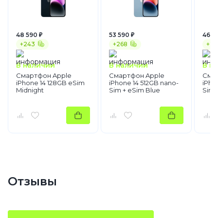
48 590 ₽
53 590 ₽
46 4
+243
+268
+23
В наличии
В наличии
В н
Смартфон Apple
Смартфон Apple
Сма
iPhone 14 128GB eSim
iPhone 14 512GB nano-
iPho
Midnight
Sim + eSim Blue
Sim 
Отзывы