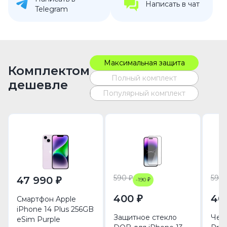
Написать в чат
Telegram
Максимальная защита
Комплектом
Полный комплект
дешевле
Популярный комплект
590 ₽
590 
47 990 ₽
-190 ₽
400 ₽
40
Смартфон Apple
iPhone 14 Plus 256GB
Защитное стекло
Чехо
eSim Purple