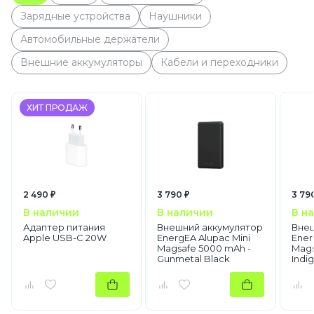
Зарядные устройства
Наушники
Автомобильные держатели
Внешние аккумуляторы
Кабели и переходники
ХИТ ПРОДАЖ
2 490 ₽
3 790 ₽
3 79
В наличии
В наличии
В н
Адаптер питания
Внешний аккумулятор
Внеш
Apple USB-C 20W
EnergEA Alupac Mini
Ener
Magsafe 5000 mAh -
Mags
Gunmetal Black
Indi