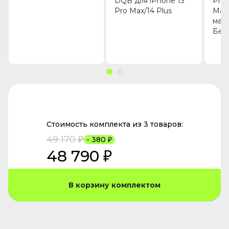
DQB для iPhone 13
Pro 
Pro Max/14 Plus
Mag
мат
Бел
Стоимость комплекта из 3 товаров:
49 170 ₽
- 380 ₽
48 790 ₽
В корзину комплектом