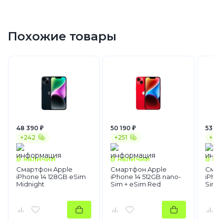
Похожие товары
48 390 ₽
50 190 ₽
53 4
+242
+251
+26
В наличии
В наличии
В н
Смартфон Apple
Смартфон Apple
Сма
iPhone 14 128GB eSim
iPhone 14 512GB nano-
iPho
Midnight
Sim + eSim Red
Sim 