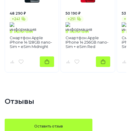
48 290 ₽
50 190 ₽
53 4
+241
+251
+26
В наличии
В наличии
В н
Смартфон Apple
Смартфон Apple
Сма
iPhone 14 128GB nano-
IPhone 14 256GB nano-
iPho
Sim + eSim Midnight
Sim + eSim Red
Sim 
Отзывы
Оставить отзыв