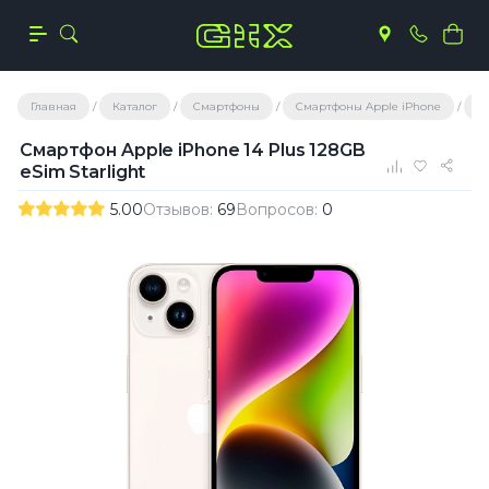
Главная
Каталог
Смартфоны
Смартфоны Apple iPhone
С
Смартфон Apple iPhone 14 Plus 128GB
eSim Starlight
5.00
Отзывов:
69
Вопросов:
0