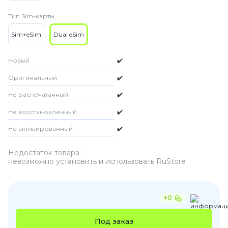
Тип Sim-карты
Sim+eSim
Dual eSim
Новый
✔️
Оригинальный
✔️
Не распечатанный
✔️
Не восстановленный
✔️
Не активированный
✔️
Недостаток товара:
невозможно установить и использовать RuStore
+0
Под заказ