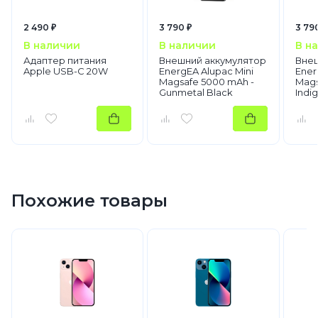
2 490 ₽
3 790 ₽
3 79
В наличии
В наличии
В н
Адаптер питания
Внешний аккумулятор
Внеш
Apple USB-C 20W
EnergEA Alupac Mini
Ener
Magsafe 5000 mAh -
Mags
Gunmetal Black
Indi
Похожие товары