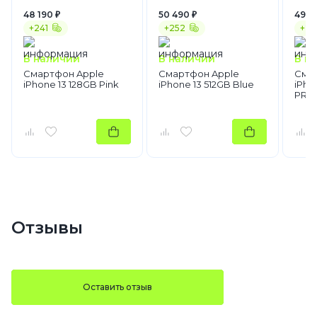
48 190 ₽
50 490 ₽
49 4
+241
+252
+24
В наличии
В наличии
В н
Смартфон Apple
Смартфон Apple
Сма
iPhone 13 128GB Pink
iPhone 13 512GB Blue
iPho
PRO
Отзывы
Оставить отзыв