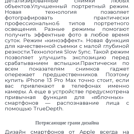
детализированные снимки любых
объектов.Улучшенный портретный режим.
Новая технология позволяет
фотографировать практически
профессионально.6 типов портретного
освещения.
Разные режимы помогают
получить эффектные фото в любое время
суток. Режим «киноэффект». Новая функция
для качественной съемки с малой глубиной
резкости.Технология Slow Sync. Такой режим
позволяет улучшить экспозицию перед
срабатыванием вспышки.Практически по
всем показателям снимков гаджет
опережает предшественников. Поэтому
купить iPhone 13 Pro Max точно стоит, если
вас привлекают в телефонах именно
камеры. А еще
в устройстве предусмотрена
привычная функция для «яблочных»
смартфонов —
распознавание лица с
помощью TrueDepth.
Потрясающие грани дизайна
Дизайн смартфонов от Apple всегда на