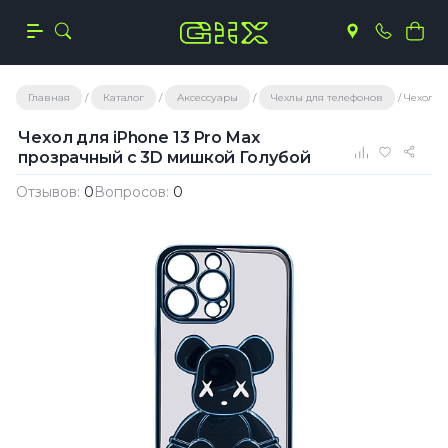
Главная
Каталог
Аксессуары
Чехлы для телефонов
Чехол д
Чехол для iPhone 13 Pro Max
прозрачный с 3D мишкой Голубой
Отзывов:
0
Вопросов:
0