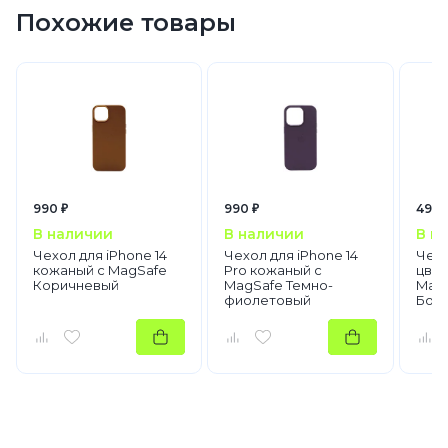
Похожие товары
990 ₽
990 ₽
490 
В наличии
В наличии
В н
Чехол для iPhone 14
Чехол для iPhone 14
Чехо
кожаный с MagSafe
Pro кожаный с
цве
Коричневый
MagSafe Темно-
MagS
фиолетовый
Бор