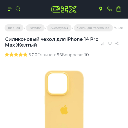
Главная
Каталог
Аксессуары
Чехлы для телефонов
Силикон
Силиконовый чехол для iPhone 14 Pro
Max Желтый
5.00
Отзывов:
96
Вопросов:
10