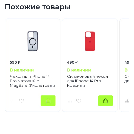
Похожие товары
590 ₽
490 ₽
490 
В наличии
В наличии
В н
Чехол для iPhone 14
Силиконовый чехол
Сили
Pro матовый с
для iPhone 14 Pro
для 
MagSafe Фиолетовый
Красный