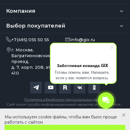
Компания
Выбор покупателей
+7(495) 055 50 55
info@gix.ru
г. Москва,
10:00 – 20:00
Ежедневно
Багратионовский
проезд,
Заботливая команда GIX
д. 7, корп. 20В, эт. 4, оф.
Готовы помочь вам. Напишите,
410
если у вас появятся вопросы.
Политика обработки персональных данных
Сайт носит сугубо информационный характер и не является
публичной офертой, определяемой Статьей 437 (2) ГК РФ
Мы используем cookie-файлы, чтобы вам было проще
490 ₽
В корзину
работать с сайтом