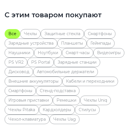
С этим товаром покупают
Все
Чехлы
Защитные стекла
Cмартфоны
Зарядные устройства
Планшеты
Геймпады
Наушники
Ноутбуки
Смарт-часы
Видеоигры
PS VR2
PS Portal
Зарядные станции
Дисковод
Автомобильные держатели
Внешние аккумуляторы
Кабели и переходники
Смартфоны
Стенд-подставка
Игровыя приставки
Ремешки
Чехлы Uniq
Чехлы Pitaka
Кардхолдеры
Стилусы
Чехол-клавиатура
Чехлы Uag