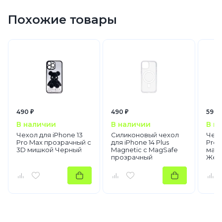
Похожие товары
490 ₽
490 ₽
590 
В наличии
В наличии
В н
Чехол для iPhone 13
Силиконовый чехол
Чехо
Pro Max прозрачный с
для iPhone 14 Plus
Pro 
3D мишкой Черный
Magnetic с MagSafe
мато
прозрачный
Жел