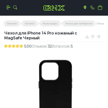
Главная
Каталог
Аксессуары
Чехлы для телефонов
Чехол д
Чехол для iPhone 14 Pro кожаный с
MagSafe Черный
5.00
Отзывов:
32
Вопросов:
5