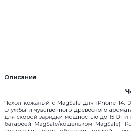
Описание
Ч
Чехол кожаный с MagSafe для iPhone 14.
Э
службы и чувственного древесного аромат
для скорой зарядки мощностью до 15 Вт и
батареей MagSafe/кошельком MagSafe). 
поскольку чехол обладает мягкой вну