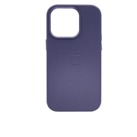
iPhone 1
iPhone 1
iPhone 1
iPhone S
Poco
F Series
M Series
X Series
Nothin