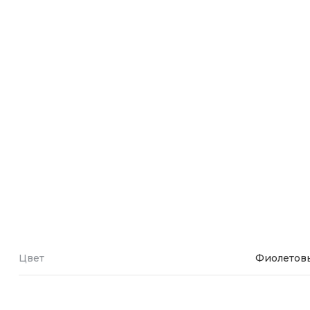
Зарядные 
Внешние а
Кабели
Автомобил
Цвет
Фиолетов