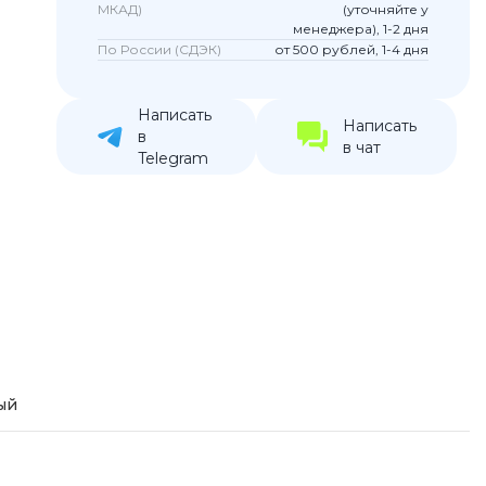
МКАД)
(уточняйте у
устройства
менеджера), 1-2 дня
По России (СДЭК)
от 500 рублей, 1-4 дня
ккумуляторы
Написать
ьные держатели
Написать
в
в чат
Telegram
ый