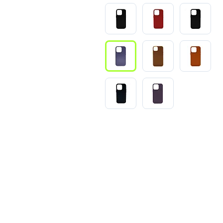
3
Series S
Pixel 9
2
Series Z
Pixel 8
1
Pixel 7
E
Pixel 6
Xiaomi
Honor
Honor 400
Honor 400
Honor Magi
g
Redmi
Аксессу
Чехлы
Защитные 