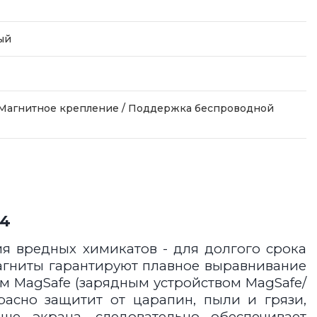
ый
 Магнитное крепление / Поддержка беспроводной
14
ия вредных химикатов - для долгого срока
магниты гарантируют плавное выравнивание
м MagSafe (зарядным устройством MagSafe/
асно защитит от царапин, пыли и грязи,
е экрана, следовательно обеспечивает